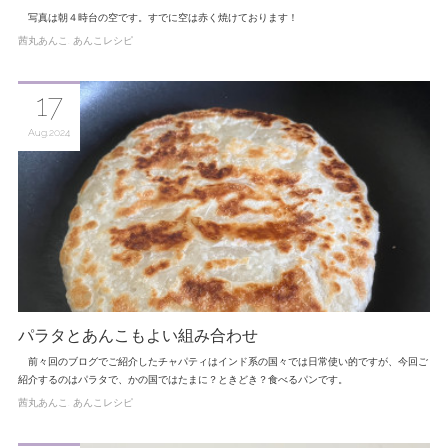
写真は朝４時台の空です。すでに空は赤く焼けております！
茜丸あんこ
あんこレシピ
17
Aug
2024
パラタとあんこもよい組み合わせ
前々回のブログでご紹介したチャパティはインド系の国々では日常使い的ですが、今回ご
紹介するのはパラタで、かの国ではたまに？ときどき？食べるパンです。
茜丸あんこ
あんこレシピ