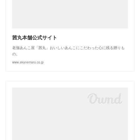
(
3
)
(
2
)
茜丸本舗公式サイト
老舗あんこ屋「茜丸」おいしいあんこにこだわった心に残る贈りも
の。
www.akanemaru.co.jp