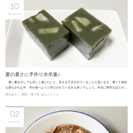
10
Aug
2024
夏の暑さに手作り水羊羹♪
暑い夏を少しでも涼しく感じたいと、皆さま工夫されていることと思います。暑くて食欲
も落ちがちな中、何を食べようと苦心されている方も多いでしょう。本当に異常なほどの…
茜丸あんこ
雑談・独り言
あんこレシピ
02
Aug
2024