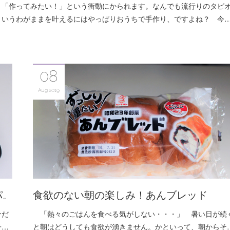
「作ってみたい！」という衝動にかられます。なんでも流行りのタピ
というわがままを叶えるにはやっぱりおうちで手作り、ですよね？ 今
08
Aug
2019
…
食欲のない朝の楽しみ！あんブレッド
分だ
「熱々のごはんを食べる気がしない・・・」 暑い日が続
子…
と朝はどうしても食欲が湧きません。かといって、朝からそ