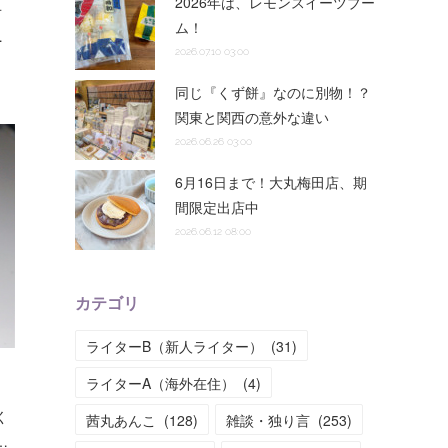
2026年は、レモンスイーツブー
オ
ム！
…
2026.07.10 03:00
同じ『くず餅』なのに別物！？
関東と関西の意外な違い
2026.06.26 03:00
6月16日まで！大丸梅田店、期
間限定出店中
2026.06.12 08:00
カテゴリ
ライターB（新人ライター）
(
31
)
ライターA（海外在住）
(
4
)
く
茜丸あんこ
(
128
)
雑談・独り言
(
253
)
…