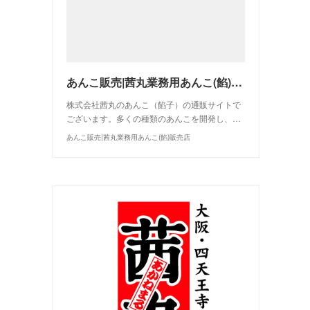
あんこ販売|茜丸業務用あんこ(餡)販売店
株式会社茜丸のあんこ（餡子）の通販サイトで
ございます。多くの種類のあんこを開発し、…
あんこ販売|茜丸業務用あんこ(餡)販売店