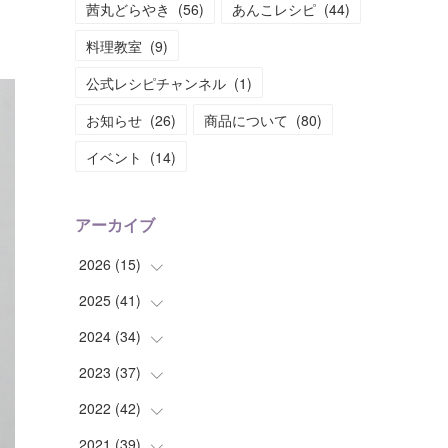
茜丸どらやき
(
56
)
あんこレシピ
(
44
)
料理教室
(
9
)
公式レシピチャンネル
(
1
)
お知らせ
(
26
)
商品について
(
80
)
イベント
(
14
)
アーカイブ
2026
(
15
)
2025
(
41
(
1
)
)
(
2
)
2024
(
34
(
1
)
)
(
2
)
(
2
)
2023
(
37
(
3
)
)
(
1
)
(
4
)
(
2
)
2022
(
42
(
4
)
)
(
2
)
(
2
)
(
2
)
(
3
)
2021
(
39
(
5
)
)