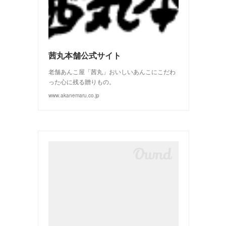
(
3
)
(
2
)
茜丸本舗公式サイト
老舗あんこ屋「茜丸」おいしいあんこにこだわ
った心に残る贈りもの。
www.akanemaru.co.jp