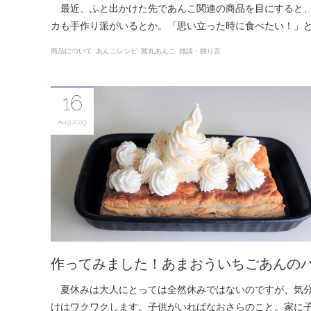
最近、ふと出かけた先であんこ関連の商品を目にすると、
カも手作り派がいるとか。「思い立った時に食べたい！」
商品について
あんこレシピ
茜丸あんこ
雑談・独り言
16
Aug
2019
作ってみました！あまおういちごあんのパ
夏休みは大人にとっては全然休みではないのですが、気
けはワクワクします。子供がいればなおさらのこと。家に