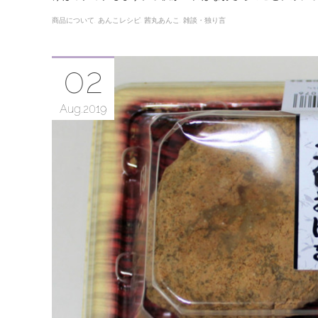
商品について
あんこレシピ
茜丸あんこ
雑談・独り言
02
Aug
2019