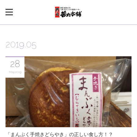
2019
.
05
28
May
2019
「まんぷく手焼きどらやき」の正しい食し方！？