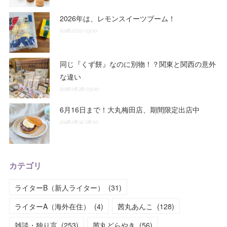
2026年は、レモンスイーツブーム！
2026.07.10 03:00
同じ『くず餅』なのに別物！？関東と関西の意外
な違い
2026.06.26 03:00
6月16日まで！大丸梅田店、期間限定出店中
2026.06.12 08:00
カテゴリ
ライターB（新人ライター）
(
31
)
ライターA（海外在住）
(
4
)
茜丸あんこ
(
128
)
雑談・独り言
(
253
)
茜丸どらやき
(
56
)