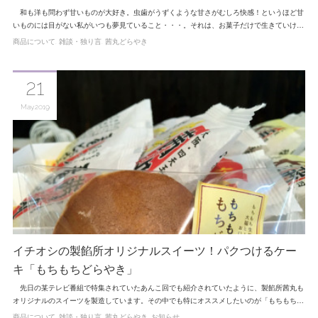
和も洋も問わず甘いものが大好き。虫歯がうずくような甘さがむしろ快感！というほど甘
いものには目がない私がいつも夢見ていること・・・。それは、お菓子だけで生きていけ…
商品について
雑談・独り言
茜丸どらやき
21
May
2019
イチオシの製餡所オリジナルスイーツ！パクつけるケー
キ「もちもちどらやき」
先日の某テレビ番組で特集されていたあんこ回でも紹介されていたように、製餡所茜丸も
オリジナルのスイーツを製造しています。その中でも特にオススメしたいのが「もちもち…
商品について
雑談・独り言
茜丸どらやき
お知らせ