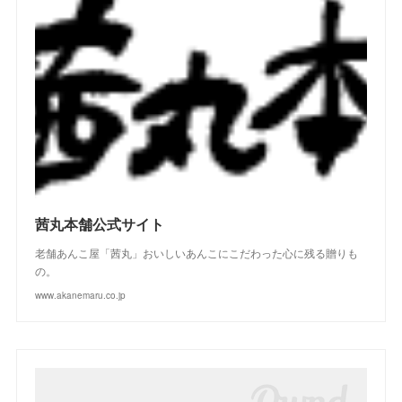
(
2
)
(
4
)
(
3
)
(
2
)
(
3
)
(
2
)
(
1
)
(
4
)
(
2
)
(
3
)
(
2
)
(
4
)
(
3
)
(
2
)
茜丸本舗公式サイト
老舗あんこ屋「茜丸」おいしいあんこにこだわった心に残る贈りも
の。
www.akanemaru.co.jp