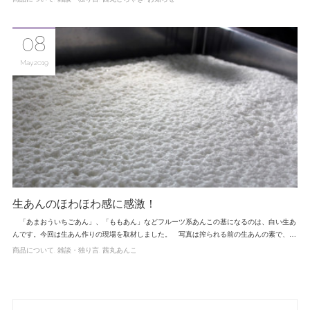
08
May
2019
生あんのほわほわ感に感激！
「あまおういちごあん」、「ももあん」などフルーツ系あんこの基になるのは、白い生あ
んです。今回は生あん作りの現場を取材しました。 写真は搾られる前の生あんの素で、…
商品について
雑談・独り言
茜丸あんこ