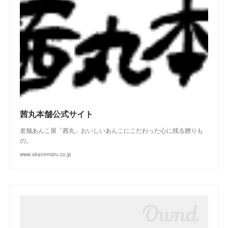
(
2
)
(
1
)
(
4
)
(
2
)
(
3
)
(
2
)
(
4
)
(
3
)
(
2
)
茜丸本舗公式サイト
老舗あんこ屋「茜丸」おいしいあんこにこだわった心に残る贈りも
の。
www.akanemaru.co.jp