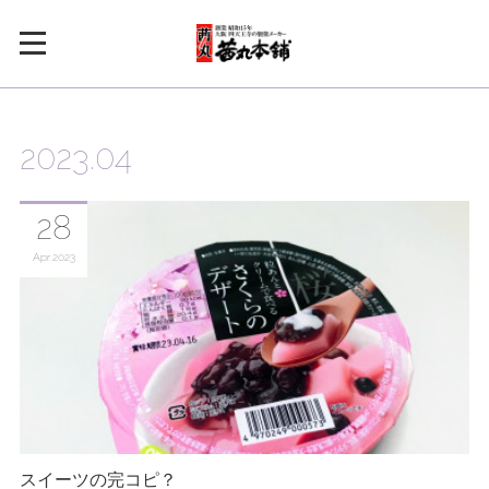
2023
.
04
28
Apr
2023
スイーツの完コピ？