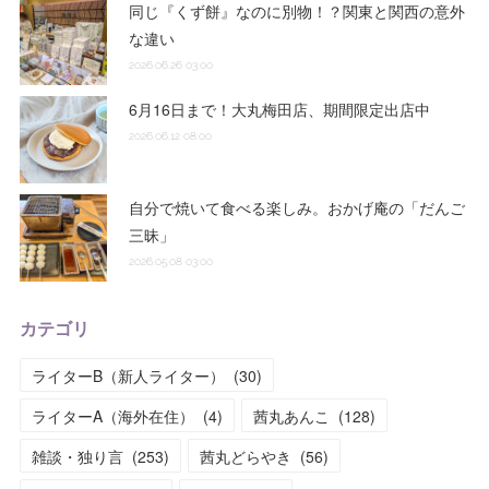
同じ『くず餅』なのに別物！？関東と関西の意外
な違い
2026.06.26 03:00
6月16日まで！大丸梅田店、期間限定出店中
2026.06.12 08:00
自分で焼いて食べる楽しみ。おかげ庵の「だんご
三昧」
2026.05.08 03:00
カテゴリ
ライターB（新人ライター）
(
30
)
ライターA（海外在住）
(
4
)
茜丸あんこ
(
128
)
雑談・独り言
(
253
)
茜丸どらやき
(
56
)