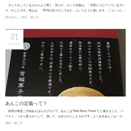
ダンスをしている人からよく聞く「完コピ」という言葉は、「完璧にコピーしているダン
ス」のことです。例えば、「BTSの完コピしてみた」というように使います。こういった…
茜丸あんこ
雑談・独り言
21
Apr
2023
あんこの定義って？
前回の尾道ご当地あんぱんのブログで、あんこは"Red Bean Paste”だと書きました。ペ
ースト、つまり柔らかくして、潰して、なめらかにしたものです。よくあるあんこは「小…
雑談・独り言