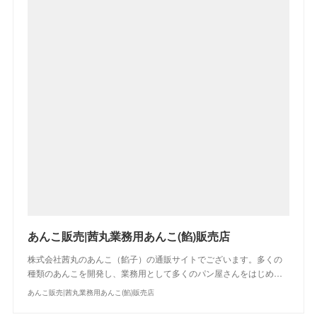
あんこ販売|茜丸業務用あんこ(餡)販売店
株式会社茜丸のあんこ（餡子）の通販サイトでございます。多くの
種類のあんこを開発し、業務用として多くのパン屋さんをはじめ…
あんこ販売|茜丸業務用あんこ(餡)販売店