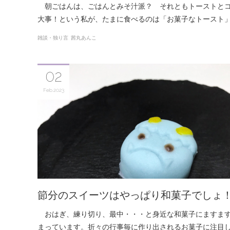
朝ごはんは、ごはんとみそ汁派？ それともトーストとコ
大事！という私が、たまに食べるのは「お菓子なトースト
雑談・独り言
茜丸あんこ
02
Feb
2023
節分のスイーツはやっぱり和菓子でしょ
おはぎ、練り切り、最中・・・と身近な和菓子にますま
まっています。折々の行事毎に作り出されるお菓子に注目