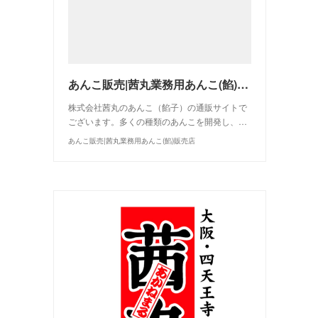
あんこ販売|茜丸業務用あんこ(餡)販売店
株式会社茜丸のあんこ（餡子）の通販サイトで
ございます。多くの種類のあんこを開発し、…
あんこ販売|茜丸業務用あんこ(餡)販売店