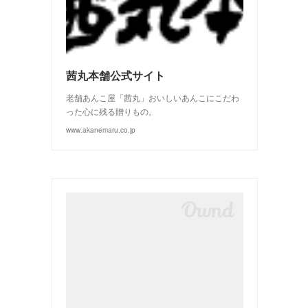
(
3
)
(
2
)
茜丸本舗公式サイト
老舗あんこ屋「茜丸」おいしいあんこにこだわ
った心に残る贈りもの。
www.akanemaru.co.jp