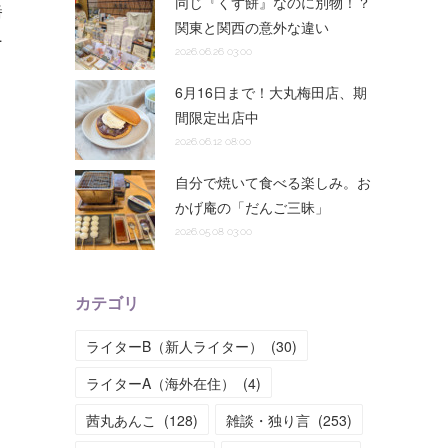
同じ『くず餅』なのに別物！？
番
関東と関西の意外な違い
…
2026.06.26 03:00
6月16日まで！大丸梅田店、期
間限定出店中
2026.06.12 08:00
自分で焼いて食べる楽しみ。お
かげ庵の「だんご三昧」
2026.05.08 03:00
カテゴリ
ライターB（新人ライター）
(
30
)
ライターA（海外在住）
(
4
)
茜丸あんこ
(
128
)
雑談・独り言
(
253
)