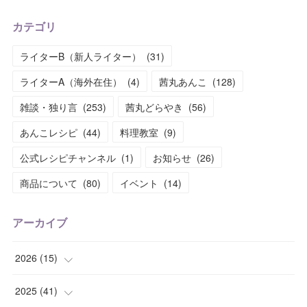
カテゴリ
ライターB（新人ライター）
(
31
)
ライターA（海外在住）
(
4
)
茜丸あんこ
(
128
)
雑談・独り言
(
253
)
茜丸どらやき
(
56
)
あんこレシピ
(
44
)
料理教室
(
9
)
公式レシピチャンネル
(
1
)
お知らせ
(
26
)
商品について
(
80
)
イベント
(
14
)
アーカイブ
2026
(
15
)
(
1
)
2025
(
41
)