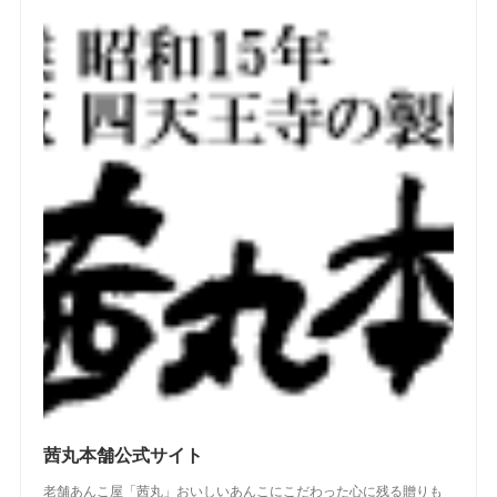
(
2
)
(
2
)
(
3
)
(
3
)
(
3
)
(
5
)
(
4
)
(
4
)
(
2
)
(
2
)
(
4
)
(
4
)
(
2
)
(
2
)
(
2
)
(
1
)
(
2
)
(
3
)
(
4
)
(
5
)
(
4
)
(
2
)
(
4
)
(
3
)
(
2
)
(
3
)
(
2
)
(
1
)
(
4
)
(
2
)
(
3
)
(
2
)
(
4
)
(
3
)
(
2
)
茜丸本舗公式サイト
老舗あんこ屋「茜丸」おいしいあんこにこだわった心に残る贈りも