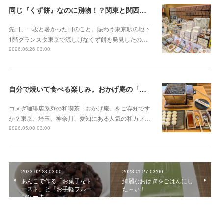
同じ『くず餅』なのに別物！？関東と関西の意外な違い
先日、一段と暑かった日のこと。賑わう東京駅の地下
1階グランスタ東京で涼しげなくず餅を発見したの…
2026.06.26 03:00
自分で焼いて食べる楽しみ。おかげ庵の「だんご三昧」
コメダ珈琲店系列の和喫茶「おかげ庵」をご存知です
か？東京、埼玉、神奈川、愛知にある人気の和カフ…
2026.05.08 03:00
2023.02.23 03:00
2023.01.27 03:00
あんこで作る「お菓子なト
綺麗なおはぎをごはんにし
ースト」と「お手軽フルー
た～い！
ツケーキ」