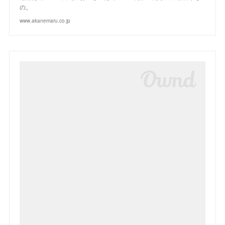
の。
www.akanemaru.co.jp