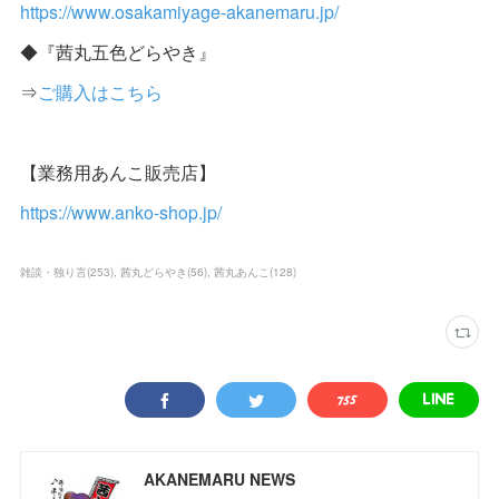
https://www.osakamiyage-akanemaru.jp/
◆『茜丸五色どらやき』
⇒
ご購入はこちら
【業務用あんこ販売店】
https://www.anko-shop.jp/
雑談・独り言
(
253
)
茜丸どらやき
(
56
)
茜丸あんこ
(
128
)
AKANEMARU NEWS