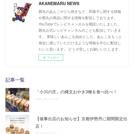
AKANEMARU NEWS
茜丸のあんこやどら焼きなど、和菓子に関する情報
や茜丸の商品に関する情報を配信しております。
YouTubeでレシピチャンネルを開設いたしました。
茜丸公式レシピチャンネルのことも配信していきま
す。 美味しいあんこを始めとした、あんこをもっと
身近に感じていただけるような情報を中心に配信し
たいと思います。 どうぞ宜しくお願いいたします。
フォロー
記事一覧
「小川の庄」の縄文おやき3種を食べ比べ！
2026.08.07 03:00
【催事出店のお知らせ】京都伊勢丹に期間限定出
店！
2026.07.17 07:00