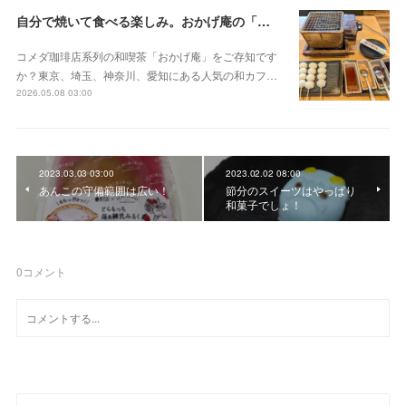
自分で焼いて食べる楽しみ。おかげ庵の「だんご三昧」
コメダ珈琲店系列の和喫茶「おかげ庵」をご存知です
か？東京、埼玉、神奈川、愛知にある人気の和カフ…
2026.05.08 03:00
2023.03.03 03:00
2023.02.02 08:00
あんこの守備範囲は広い！
節分のスイーツはやっぱり
和菓子でしょ！
0
コメント