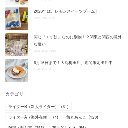
2026年は、レモンスイーツブーム！
2026.07.10 03:00
同じ『くず餅』なのに別物！？関東と関西の意外
な違い
2026.06.26 03:00
6月16日まで！大丸梅田店、期間限定出店中
2026.06.12 08:00
カテゴリ
ライターB（新人ライター）
(
31
)
ライターA（海外在住）
(
4
)
茜丸あんこ
(
128
)
雑談・独り言
(
253
)
茜丸どらやき
(
56
)