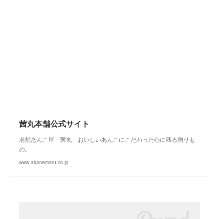
(
2
)
(
4
)
(
3
)
(
2
)
(
3
)
(
2
)
(
1
)
(
4
)
(
2
)
(
3
)
(
2
)
(
4
)
(
3
)
(
2
)
茜丸本舗公式サイト
老舗あんこ屋「茜丸」おいしいあんこにこだわった心に残る贈りも
の。
www.akanemaru.co.jp