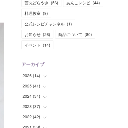
茜丸どらやき
(
56
)
あんこレシピ
(
44
)
料理教室
(
9
)
公式レシピチャンネル
(
1
)
お知らせ
(
26
)
商品について
(
80
)
イベント
(
14
)
アーカイブ
2026
(
14
)
2025
(
41
(
2
)
)
(
2
)
2024
(
34
(
1
)
)
(
1
)
(
2
)
2023
(
37
(
3
)
)
(
2
)
(
4
)
(
2
)
2022
(
42
(
4
)
)
(
2
)
(
2
)
(
2
)
(
3
)
2021
(
39
(
5
)
)