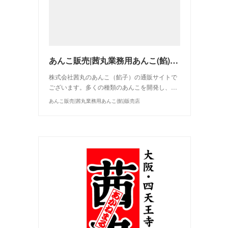
あんこ販売|茜丸業務用あんこ(餡)販売店
株式会社茜丸のあんこ（餡子）の通販サイトで
ございます。多くの種類のあんこを開発し、…
あんこ販売|茜丸業務用あんこ(餡)販売店