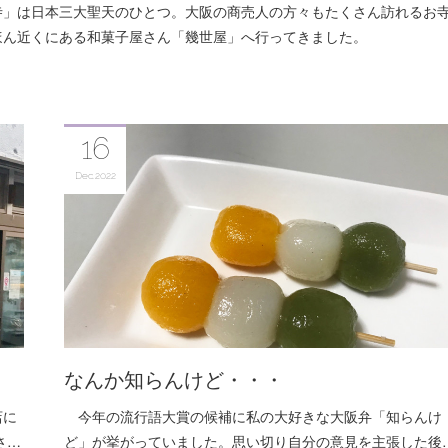
」は日本三大聖天のひとつ。大阪の商売人の方々もたくさん訪れるお
ほん近くにある和菓子屋さん「幾世屋」へ行ってきました。
16
Dec
2022
なんか知らんけど・・・
店に
今年の流行語大賞の候補に私の大好きな大阪弁「知らんけ
さ…
ど」が挙がっていました。思い切り自分の意見を主張した後