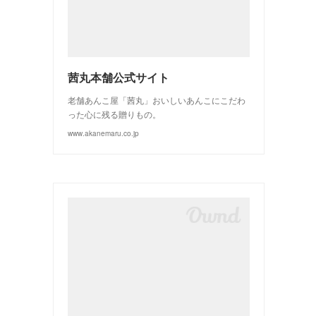
(
3
)
(
2
)
茜丸本舗公式サイト
老舗あんこ屋「茜丸」おいしいあんこにこだわ
った心に残る贈りもの。
www.akanemaru.co.jp