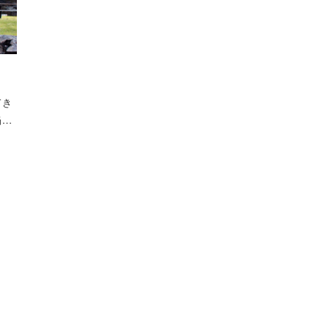
」
てき
当…