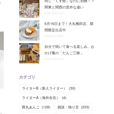
同じ『くず餅』なのに別物！？
寺
関東と関西の意外な違い
2026.06.26 03:00
6月16日まで！大丸梅田店、期
間限定出店中
2026.06.12 08:00
自分で焼いて食べる楽しみ。お
かげ庵の「だんご三昧」
2026.05.08 03:00
カテゴリ
ライターB（新人ライター）
(
30
)
ライターA（海外在住）
(
4
)
茜丸あんこ
(
128
)
雑談・独り言
(
253
)
…