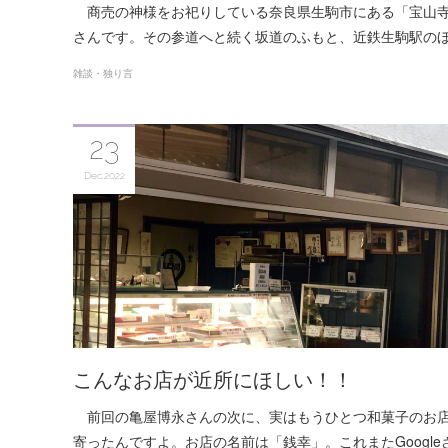
商売の神様をお祀りしている奈良県生駒市にある「宝山寺
さんです。その参道へと続く坂道のふもと、近鉄生駒駅の
雑談・独り言
23
Dec
2022
こんなお店が近所にほしい！！
前回の亀屋博永さんの次に、実はもうひとつ和菓子のお
寄ったんですよ。お店の名前は「銭幸」。これまたGoogle