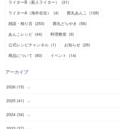
ライターB（新人ライター）
(
31
)
ライターA（海外在住）
(
4
)
茜丸あんこ
(
128
)
雑談・独り言
(
253
)
茜丸どらやき
(
56
)
あんこレシピ
(
44
)
料理教室
(
9
)
公式レシピチャンネル
(
1
)
お知らせ
(
26
)
商品について
(
80
)
イベント
(
14
)
アーカイブ
2026
(
15
)
(
1
)
2025
(
41
)
(
2
)
(
1
)
2024
(
34
)
(
2
)
(
2
)
(
3
)
2023
(
37
)