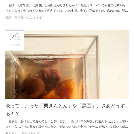
皆様、1月7日に「七草粥」は召し上がりましたか？ 最近はスーパーでも春の七草がセ
ットになって売られているので便利ですね。この七草、全てご存知ですか。念のため、記…
雑談・独り言
あんこレシピ
26
Jan
2022
余ってしまった「栗きんとん」や「黒豆」、さあどうす
る！？
皆さま、あけましておめでとうございます。 新しい年を賑やかに迎えられたことと思い
ます。久しぶりの家族や親せきに会い、美味しいものを食べ、ゲームで遊び、笑顔いっぱ…
茜丸あんこ
雑談・独り言