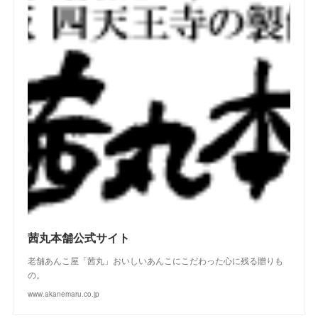
(
2
)
(
2
)
(
4
)
(
4
)
(
2
)
(
2
)
(
2
)
(
1
)
(
2
)
(
3
)
(
4
)
(
5
)
(
4
)
(
2
)
(
4
)
(
3
)
(
2
)
(
3
)
(
2
)
(
1
)
(
4
)
(
2
)
(
3
)
(
2
)
(
4
)
(
3
)
(
2
)
茜丸本舗公式サイト
老舗あんこ屋「茜丸」おいしいあんこにこだわった心に残る贈りも
の。
www.akanemaru.co.jp