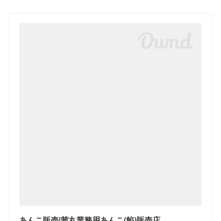
あんこ販売|茜丸業務用あんこ(餡)販売店