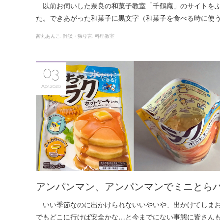
以前お伺いした奈良の和菓子教室「千鶴庵」のサイトをふ
た。できあがった和菓子に黒文字（和菓子を食べる時に使
茜丸あんこ
雑談・独り言
料理教室
03
Apr
2020
アンパンマン、アンパンマンでミニとらパ
いい季節なのに出かけられないいやいや、出かけてしま
でもどこに行けば安全かな…と今までにない事態に皆さん