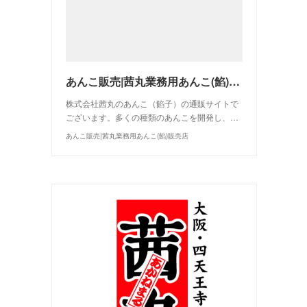
あんこ販売|茜丸業務用あんこ(餡)販売店
株式会社茜丸のあんこ（餡子）の通販サイトで
ございます。多くの種類のあんこを開発し、…
あんこ販売|茜丸業務用あんこ(餡)販売店