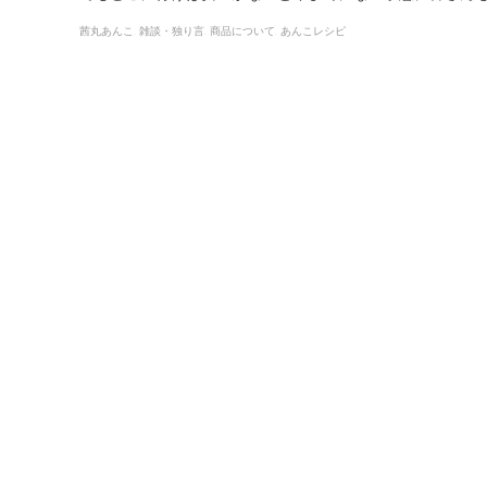
茜丸あんこ
雑談・独り言
商品について
あんこレシピ