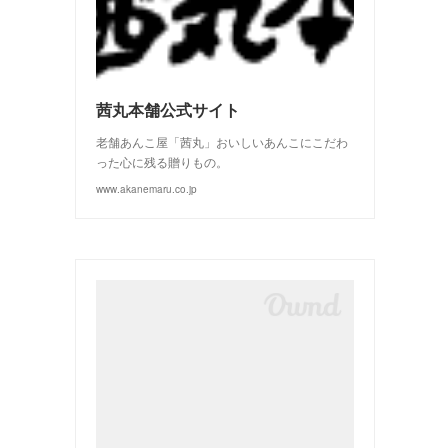
(
3
)
(
2
)
茜丸本舗公式サイト
老舗あんこ屋「茜丸」おいしいあんこにこだわ
った心に残る贈りもの。
www.akanemaru.co.jp