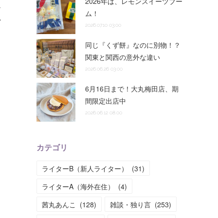
2026年は、レモンスイーツブー
し
ム！
…
2026.07.10 03:00
同じ『くず餅』なのに別物！？
関東と関西の意外な違い
2026.06.26 03:00
6月16日まで！大丸梅田店、期
間限定出店中
2026.06.12 08:00
カテゴリ
ライターB（新人ライター）
(
31
)
ライターA（海外在住）
(
4
)
茜丸あんこ
(
128
)
雑談・独り言
(
253
)