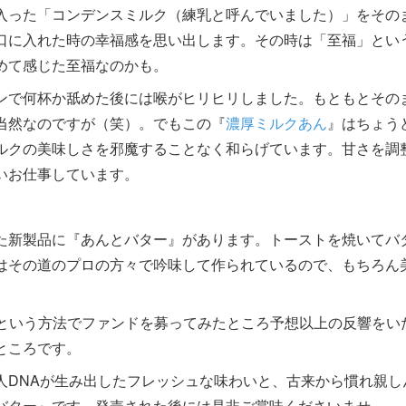
入った「コンデンスミルク（練乳と呼んでいました）」をその
口に入れた時の幸福感を思い出します。その時は「至福」とい
めて感じた至福なのかも。
ンで何杯か舐めた後には喉がヒリヒリしました。もともとその
当然なのですが（笑）。でもこの『
濃厚ミルクあん
』はちょう
ルクの美味しさを邪魔することなく和らげています。甘さを調
いお仕事しています。
。
た新製品に『あんとバター』があります。トーストを焼いてバ
はその道のプロの方々で吟味して作られているので、もちろん
という方法でファンドを募ってみたところ予想以上の反響をい
ところです。
DNAが生み出したフレッシュな味わいと、古来から慣れ親し
バター』です。発売された後には是非ご賞味くださいませ。