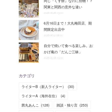
同じ『くず餅』なのに別物！？
関東と関西の意外な違い
2026.06.26 03:00
6月16日まで！大丸梅田店、期
間限定出店中
2026.06.12 08:00
自分で焼いて食べる楽しみ。お
かげ庵の「だんご三昧」
2026.05.08 03:00
カテゴリ
ライターB（新人ライター）
(
30
)
ライターA（海外在住）
(
4
)
茜丸あんこ
(
128
)
雑談・独り言
(
253
)