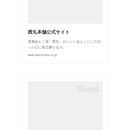
(
3
)
(
2
)
茜丸本舗公式サイト
老舗あんこ屋「茜丸」おいしいあんこにこだわ
った心に残る贈りもの。
www.akanemaru.co.jp