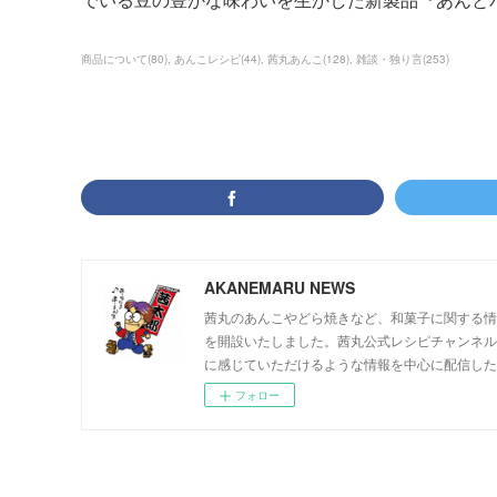
商品について
(
80
)
あんこレシピ
(
44
)
茜丸あんこ
(
128
)
雑談・独り言
(
253
)
AKANEMARU NEWS
茜丸のあんこやどら焼きなど、和菓子に関する情報
を開設いたしました。茜丸公式レシピチャンネル
に感じていただけるような情報を中心に配信した
フォロー