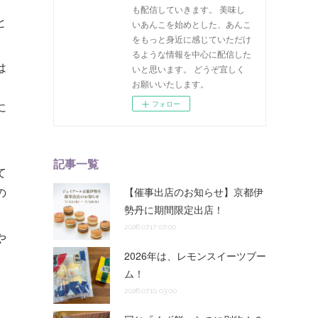
も配信していきます。 美味し
と
いあんこを始めとした、あんこ
をもっと身近に感じていただけ
るような情報を中心に配信した
は
いと思います。 どうぞ宜しく
お願いいたします。
に
フォロー
記事一覧
て
の
【催事出店のお知らせ】京都伊
勢丹に期間限定出店！
2026.07.17 07:00
や
2026年は、レモンスイーツブー
ム！
2026.07.10 03:00