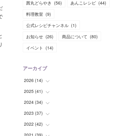
茜丸どらやき
(
56
)
あんこレシピ
(
44
)
だ
料理教室
(
9
)
で
公式レシピチャンネル
(
1
)
と
お知らせ
(
26
)
商品について
(
80
)
り
イベント
(
14
)
アーカイブ
2026
(
14
)
2025
(
41
(
2
)
)
(
2
)
2024
(
34
(
1
)
)
(
1
)
(
2
)
2023
(
37
(
3
)
)
(
2
)
(
4
)
(
2
)
2022
(
42
(
4
)
)
(
2
)
(
2
)
(
2
)
(
3
)
2021
(
39
(
5
)
)