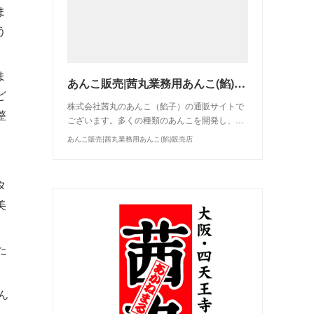
ま
う
ま
あんこ販売|茜丸業務用あんこ(餡)販売店
ど
株式会社茜丸のあんこ（餡子）の通販サイトで
整
ございます。多くの種類のあんこを開発し、…
あんこ販売|茜丸業務用あんこ(餡)販売店
タ
美
た
ん