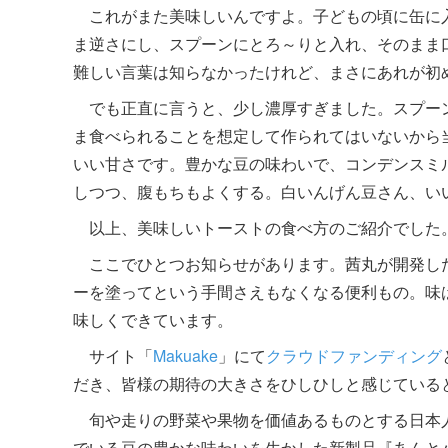
これがまた美味しいんですよ。子どもの頃に缶に
ま逆さにし、スプーンにとろ～りと入れ、そのまま
難しい言葉は知らなかったけれど、まさにあれが初
でも正直に言うと、少し濃厚すぎました。スプー
ま食べられることを想定して作られてはいないから
いい甘さです。豊かな豆の味わいで、コンデンスミ
しつつ、腹もちもよくする。白いんげん豆さん、い
以上、美味しいトーストの食べ方のご紹介でした
ここでひとつお知らせがあります。茜丸が開発し
ーを塗ってという手間さえもなくなる便利もの。味
味しくできています。
サイト「
Makuake
」にて
クラウドファンディング
だき、皆様の期待の大きさをひしひしと感じている
旬や走りの野菜や果物を価値あるものとする日本人
でいる豆の豊かな味わいを生かした新製品『あんと