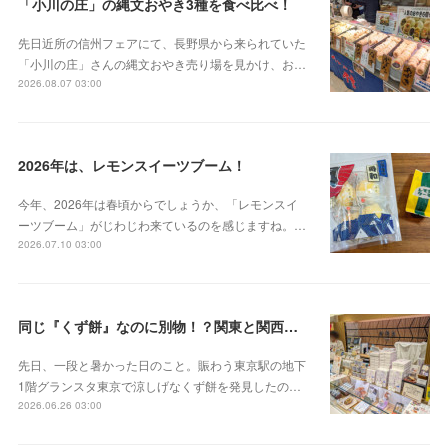
「小川の庄」の縄文おやき3種を食べ比べ！
先日近所の信州フェアにて、長野県から来られていた
「小川の庄」さんの縄文おやき売り場を見かけ、お…
2026.08.07 03:00
2026年は、レモンスイーツブーム！
今年、2026年は春頃からでしょうか、「レモンスイ
ーツブーム」がじわじわ来ているのを感じますね。…
2026.07.10 03:00
同じ『くず餅』なのに別物！？関東と関西の意外な違い
先日、一段と暑かった日のこと。賑わう東京駅の地下
1階グランスタ東京で涼しげなくず餅を発見したの…
2026.06.26 03:00