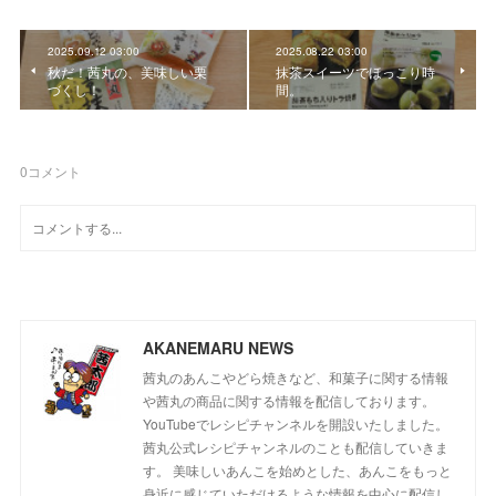
2025.09.12 03:00
2025.08.22 03:00
秋だ！茜丸の、美味しい栗
抹茶スイーツでほっこり時
づくし！
間。
0
コメント
AKANEMARU NEWS
茜丸のあんこやどら焼きなど、和菓子に関する情報
や茜丸の商品に関する情報を配信しております。
YouTubeでレシピチャンネルを開設いたしました。
茜丸公式レシピチャンネルのことも配信していきま
す。 美味しいあんこを始めとした、あんこをもっと
身近に感じていただけるような情報を中心に配信し