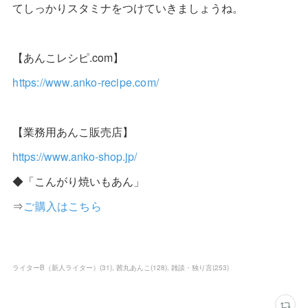
てしっかりスタミナをつけていきましょうね。
【あんこレシピ.com】
https://www.anko-recipe.com/
【業務用あんこ販売店】
https://www.anko-shop.jp/
◆「こんがり焼いもあん」
⇒
ご購入はこちら
ライターB（新人ライター）
(
31
)
茜丸あんこ
(
128
)
雑談・独り言
(
253
)