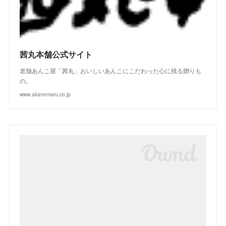
(
3
)
(
2
)
茜丸本舗公式サイト
老舗あんこ屋「茜丸」おいしいあんこにこだわった心に残る贈りも
の。
www.akanemaru.co.jp