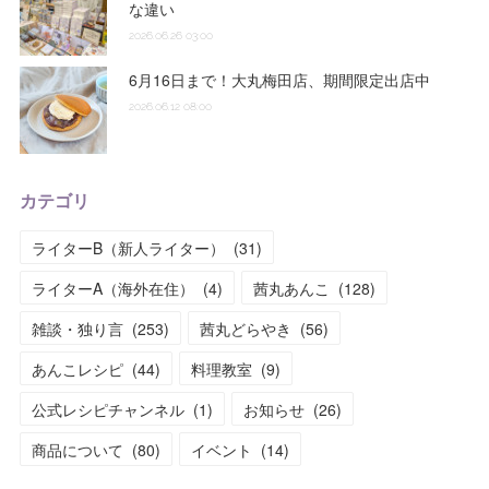
な違い
2026.06.26 03:00
6月16日まで！大丸梅田店、期間限定出店中
2026.06.12 08:00
カテゴリ
ライターB（新人ライター）
(
31
)
ライターA（海外在住）
(
4
)
茜丸あんこ
(
128
)
雑談・独り言
(
253
)
茜丸どらやき
(
56
)
あんこレシピ
(
44
)
料理教室
(
9
)
公式レシピチャンネル
(
1
)
お知らせ
(
26
)
商品について
(
80
)
イベント
(
14
)