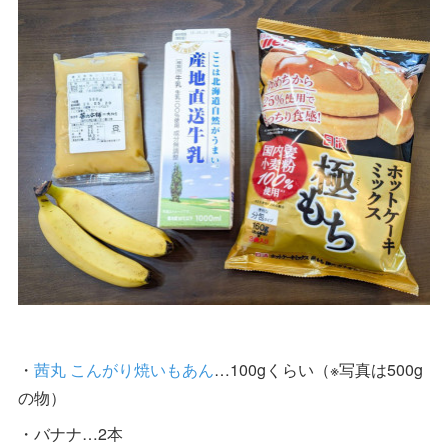
・
茜丸 こんがり焼いもあん
…100gくらい（※写真は500g
の物）
・バナナ…2本