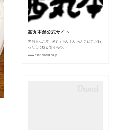
(
3
)
(
2
)
茜丸本舗公式サイト
老舗あんこ屋「茜丸」おいしいあんこにこだわ
った心に残る贈りもの。
www.akanemaru.co.jp