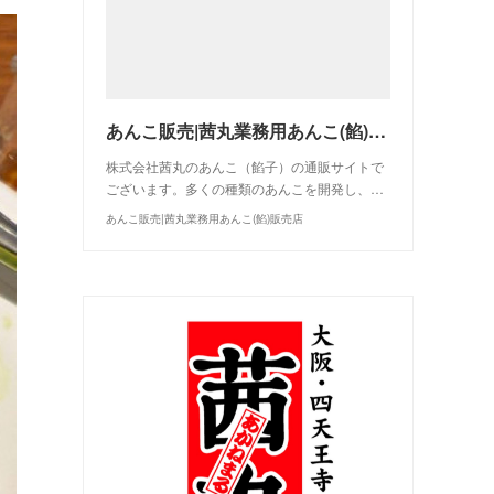
あんこ販売|茜丸業務用あんこ(餡)販売店
株式会社茜丸のあんこ（餡子）の通販サイトで
ございます。多くの種類のあんこを開発し、…
あんこ販売|茜丸業務用あんこ(餡)販売店