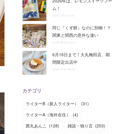
2026年は、レモンスイーツブー
ム！
2026.07.10 03:00
同じ『くず餅』なのに別物！？
関東と関西の意外な違い
2026.06.26 03:00
6月16日まで！大丸梅田店、期
間限定出店中
2026.06.12 08:00
カテゴリ
ライターB（新人ライター）
(
31
)
ライターA（海外在住）
(
4
)
茜丸あんこ
(
128
)
雑談・独り言
(
253
)