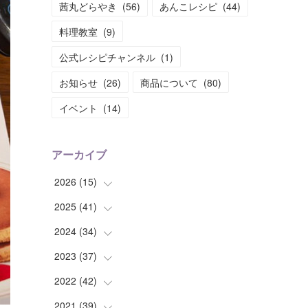
茜丸どらやき
(
56
)
あんこレシピ
(
44
)
料理教室
(
9
)
公式レシピチャンネル
(
1
)
お知らせ
(
26
)
商品について
(
80
)
イベント
(
14
)
アーカイブ
2026
(
15
)
2025
(
41
(
1
)
)
(
2
)
2024
(
34
(
1
)
)
(
2
)
(
2
)
2023
(
37
(
3
)
)
(
1
)
(
4
)
(
2
)
2022
(
42
(
4
)
)
(
2
)
(
2
)
(
2
)
(
3
)
2021
(
39
(
5
)
)