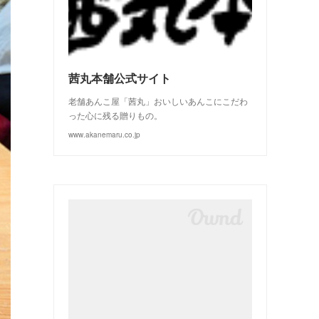
(
3
)
(
2
)
茜丸本舗公式サイト
老舗あんこ屋「茜丸」おいしいあんこにこだわ
った心に残る贈りもの。
www.akanemaru.co.jp