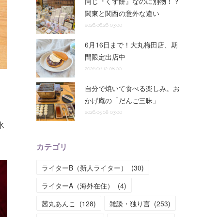
同じ『くず餅』なのに別物！？
関東と関西の意外な違い
2026.06.26 03:00
6月16日まで！大丸梅田店、期
間限定出店中
2026.06.12 08:00
自分で焼いて食べる楽しみ。お
かげ庵の「だんご三昧」
2026.05.08 03:00
氷
カテゴリ
ライターB（新人ライター）
(
30
)
ライターA（海外在住）
(
4
)
茜丸あんこ
(
128
)
雑談・独り言
(
253
)