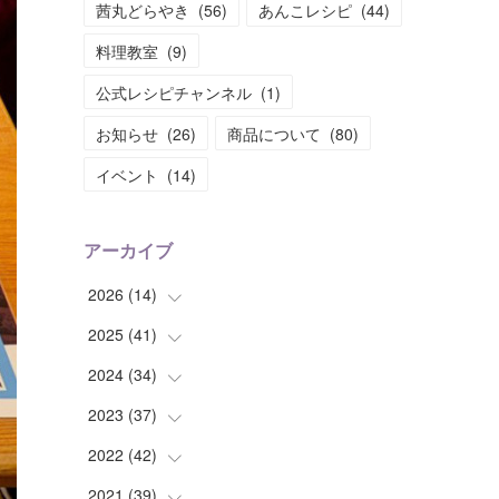
茜丸どらやき
(
56
)
あんこレシピ
(
44
)
料理教室
(
9
)
公式レシピチャンネル
(
1
)
お知らせ
(
26
)
商品について
(
80
)
イベント
(
14
)
アーカイブ
2026
(
14
)
2025
(
41
(
2
)
)
(
2
)
2024
(
34
(
1
)
)
(
1
)
(
2
)
2023
(
37
(
3
)
)
(
2
)
(
4
)
(
2
)
2022
(
42
(
4
)
)
(
2
)
(
2
)
(
2
)
(
3
)
2021
(
39
(
5
)
)