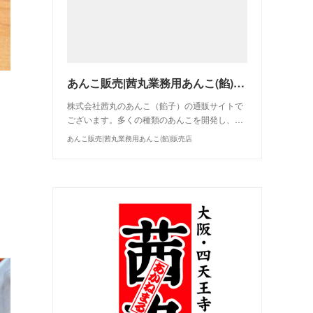
あんこ販売|茜丸業務用あんこ(餡)販売店
株式会社茜丸のあんこ（餡子）の通販サイトで
ございます。多くの種類のあんこを開発し、…
あんこ販売|茜丸業務用あんこ(餡)販売店