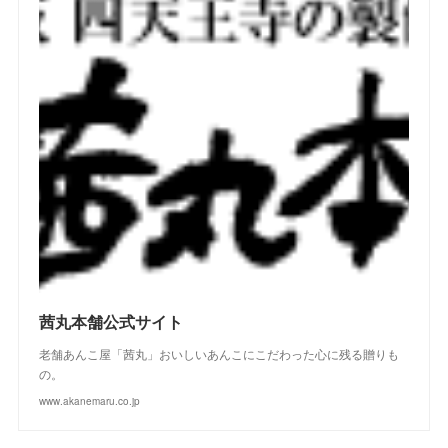
(
2
)
(
2
)
(
2
)
(
1
)
(
2
)
(
3
)
(
4
)
(
5
)
(
4
)
(
2
)
(
4
)
(
3
)
(
2
)
(
3
)
(
2
)
(
1
)
(
4
)
(
2
)
(
3
)
(
2
)
(
4
)
(
3
)
(
2
)
茜丸本舗公式サイト
老舗あんこ屋「茜丸」おいしいあんこにこだわった心に残る贈りも
の。
www.akanemaru.co.jp