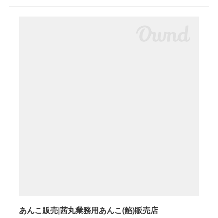
あんこ販売|茜丸業務用あんこ(餡)販売店