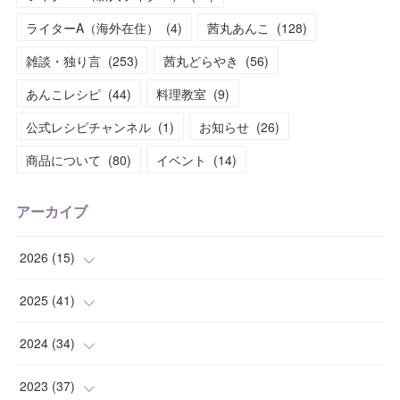
ライターA（海外在住）
(
4
)
茜丸あんこ
(
128
)
雑談・独り言
(
253
)
茜丸どらやき
(
56
)
あんこレシピ
(
44
)
料理教室
(
9
)
公式レシピチャンネル
(
1
)
お知らせ
(
26
)
商品について
(
80
)
イベント
(
14
)
アーカイブ
2026
(
15
)
(
1
)
2025
(
41
)
(
2
)
(
1
)
2024
(
34
)
(
2
)
(
2
)
(
3
)
2023
(
37
)