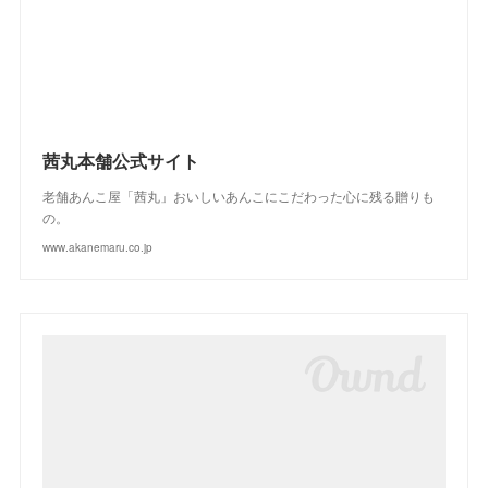
(
3
)
(
2
)
(
4
)
(
3
)
(
2
)
茜丸本舗公式サイト
老舗あんこ屋「茜丸」おいしいあんこにこだわった心に残る贈りも
の。
www.akanemaru.co.jp