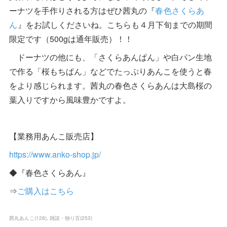
ーナツを手作りされる方はぜひ茜丸の『
春色さくらあ
ん
』をお試しくださいね。こちらも４月下旬までの期間
限定です（500gは通年販売）！！
ドーナツの他にも、「さくらあんぱん」や白パン生地
で作る「桜もちぱん」などでたっぷりあんこを使うと春
をより感じられます。茜丸の春色さくらあんは大島桜の
葉入りですから風味豊かですよ。
【業務用あんこ販売店】
https://www.anko-shop.jp/
◆『春色さくらあん』
⇒
ご購入はこちら
茜丸あんこ
(
128
)
雑談・独り言
(
253
)