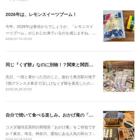
2026年は、レモンスイーツブーム！
今年、2026年は春頃からでしょうか、「レモンスイ
ーツブーム」がじわじわ来ているのを感じますね。…
2026.07.10 03:00
同じ『くず餅』なのに別物！？関東と関西の意外な違い
先日、一段と暑かった日のこと。賑わう東京駅の地下
1階グランスタ東京で涼しげなくず餅を発見したの…
2026.06.26 03:00
自分で焼いて食べる楽しみ。おかげ庵の「だんご三昧」
コメダ珈琲店系列の和喫茶「おかげ庵」をご存知です
か？東京、埼玉、神奈川、愛知にある人気の和カフ…
2026.05.08 03:00