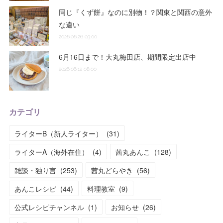
同じ『くず餅』なのに別物！？関東と関西の意外
な違い
2026.06.26 03:00
6月16日まで！大丸梅田店、期間限定出店中
2026.06.12 08:00
カテゴリ
ライターB（新人ライター）
(
31
)
ライターA（海外在住）
(
4
)
茜丸あんこ
(
128
)
雑談・独り言
(
253
)
茜丸どらやき
(
56
)
あんこレシピ
(
44
)
料理教室
(
9
)
公式レシピチャンネル
(
1
)
お知らせ
(
26
)