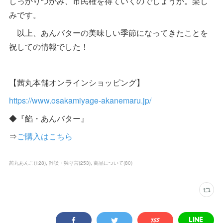
しっかりつかみ、市民権を得ていくのでしょうか。楽し
みです。
以上、あんバターの美味しい季節になってきたことを
祝しての情報でした！
【茜丸本舗オンラインショッピング】
https://www.osakamiyage-akanemaru.jp/
◆『餡・あんバター』
⇒
ご購入はこちら
茜丸あんこ
(
128
)
雑談・独り言
(
253
)
商品について
(
80
)