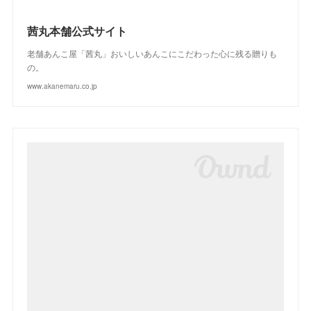
茜丸本舗公式サイト
老舗あんこ屋「茜丸」おいしいあんこにこだわった心に残る贈りも
の。
www.akanemaru.co.jp