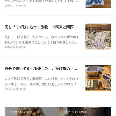
ーツブーム」がじわじわ来ているのを感じますね。…
2026.07.10 03:00
同じ『くず餅』なのに別物！？関東と関西の意外な違い
先日、一段と暑かった日のこと。賑わう東京駅の地下
1階グランスタ東京で涼しげなくず餅を発見したの…
2026.06.26 03:00
自分で焼いて食べる楽しみ。おかげ庵の「だんご三昧」
コメダ珈琲店系列の和喫茶「おかげ庵」をご存知です
か？東京、埼玉、神奈川、愛知にある人気の和カフ…
2026.05.08 03:00
2021.11.24 03:00
2021.10.20 03:00