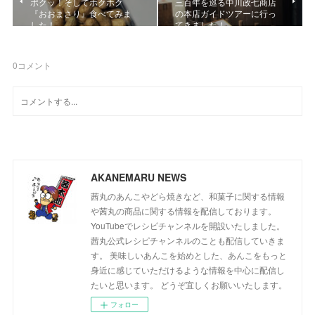
ポクッ！そしてホクホク
三百年を巡る中川政七商店
『おおまさり』食べてみま
の本店ガイドツアーに行っ
した！
てきました！
0
コメント
AKANEMARU NEWS
茜丸のあんこやどら焼きなど、和菓子に関する情報
や茜丸の商品に関する情報を配信しております。
YouTubeでレシピチャンネルを開設いたしました。
茜丸公式レシピチャンネルのことも配信していきま
す。 美味しいあんこを始めとした、あんこをもっと
身近に感じていただけるような情報を中心に配信し
たいと思います。 どうぞ宜しくお願いいたします。
フォロー