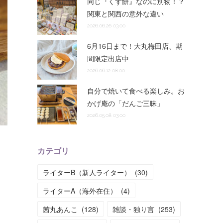
同じ『くず餅』なのに別物！？
関東と関西の意外な違い
2026.06.26 03:00
6月16日まで！大丸梅田店、期
間限定出店中
2026.06.12 08:00
自分で焼いて食べる楽しみ。お
かげ庵の「だんご三昧」
2026.05.08 03:00
カテゴリ
ライターB（新人ライター）
(
30
)
ライターA（海外在住）
(
4
)
茜丸あんこ
(
128
)
雑談・独り言
(
253
)