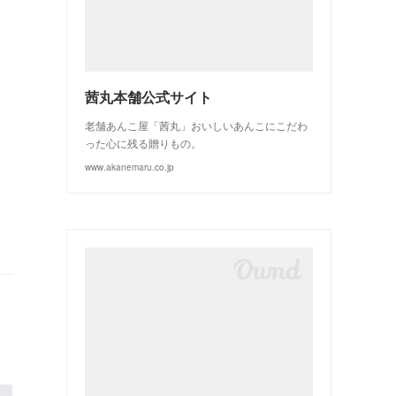
(
3
)
(
2
)
茜丸本舗公式サイト
老舗あんこ屋「茜丸」おいしいあんこにこだわ
った心に残る贈りもの。
www.akanemaru.co.jp