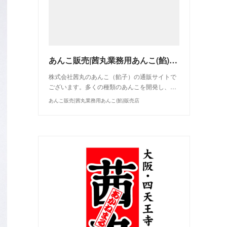
あんこ販売|茜丸業務用あんこ(餡)販売店
株式会社茜丸のあんこ（餡子）の通販サイトで
ございます。多くの種類のあんこを開発し、…
あんこ販売|茜丸業務用あんこ(餡)販売店