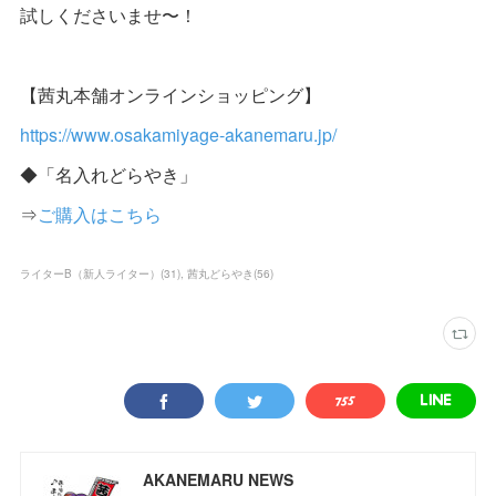
試しくださいませ〜！
【茜丸本舗オンラインショッピング】
https://www.osakamiyage-akanemaru.jp/
◆「名入れどらやき」
⇒
ご購入はこちら
ライターB（新人ライター）
(
31
)
茜丸どらやき
(
56
)
AKANEMARU NEWS