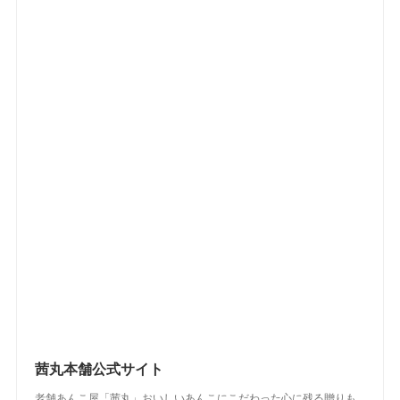
(
5
)
(
3
)
(
2
)
(
2
)
(
3
)
(
3
)
(
3
)
(
5
)
(
4
)
(
4
)
(
2
)
(
2
)
(
4
)
(
4
)
(
2
)
(
2
)
(
2
)
(
1
)
(
2
)
(
3
)
(
4
)
(
5
)
(
4
)
(
2
)
(
4
)
(
3
)
(
2
)
(
3
)
(
2
)
(
1
)
(
4
)
(
2
)
(
3
)
(
2
)
(
4
)
(
3
)
(
2
)
茜丸本舗公式サイト
老舗あんこ屋「茜丸」おいしいあんこにこだわった心に残る贈りも