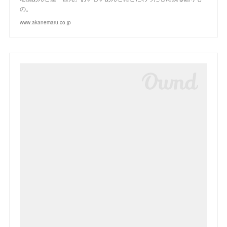
の。
www.akanemaru.co.jp