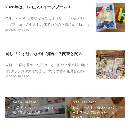
2026年は、レモンスイーツブーム！
今年、2026年は春頃からでしょうか、「レモンスイ
ーツブーム」がじわじわ来ているのを感じますね。…
2026.07.10 03:00
同じ『くず餅』なのに別物！？関東と関西の意外な違い
先日、一段と暑かった日のこと。賑わう東京駅の地下
1階グランスタ東京で涼しげなくず餅を発見したの…
2026.06.26 03:00
2026.01.16 03:00
2025.11.21 03:00
「横濱ハーバー」で改めて
あんこで旅する海外〜ネパ
感じるあんこの魅力。
ール料理店で出会った「あ
んバターナン」～