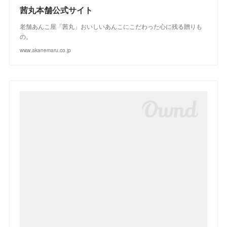
茜丸本舗公式サイト
老舗あんこ屋「茜丸」おいしいあんこにこだわった心に残る贈りも
の。
www.akanemaru.co.jp