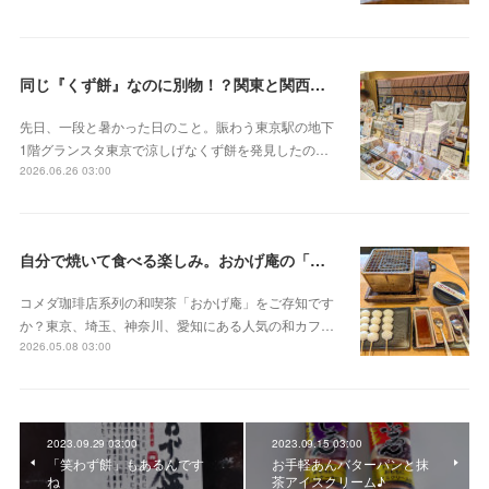
同じ『くず餅』なのに別物！？関東と関西の意外な違い
先日、一段と暑かった日のこと。賑わう東京駅の地下
1階グランスタ東京で涼しげなくず餅を発見したの…
2026.06.26 03:00
自分で焼いて食べる楽しみ。おかげ庵の「だんご三昧」
コメダ珈琲店系列の和喫茶「おかげ庵」をご存知です
か？東京、埼玉、神奈川、愛知にある人気の和カフ…
2026.05.08 03:00
2023.09.29 03:00
2023.09.15 03:00
「笑わず餅」もあるんです
お手軽あんバターパンと抹
ね
茶アイスクリーム♪