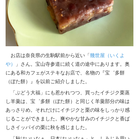
お店は奈良県の生駒駅前から近い「
幾世屋（いくよ
や）
」さん。宝山寺参道に続く道の途中にあります。奥
にある和カフェがステキなお店で、名物の『宝゛多餅
（ぼた餅）』を以前ご紹介しました。
「ぶどう大福」にも惹かれつつ、買ったイチジク栗蒸
し羊羹は、宝゛多餅（ぼた餅）と同じく羊羹部分の味は
あっさりめ。それだけにイチジクと栗の味をしっかり感
じることができました。爽やかな甘みのイチジクと香ば
しさイッパイの栗に秋を感じました。
「秋はいいなぁ、日本はいいなぁ」と、しみじみ思い