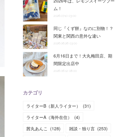
2026年は、レモンスイーツブー
ム！
2026.07.10 03:00
同じ『くず餅』なのに別物！？
関東と関西の意外な違い
2026.06.26 03:00
6月16日まで！大丸梅田店、期
間限定出店中
2026.06.12 08:00
カテゴリ
ライターB（新人ライター）
(
31
)
ライターA（海外在住）
(
4
)
茜丸あんこ
(
128
)
雑談・独り言
(
253
)