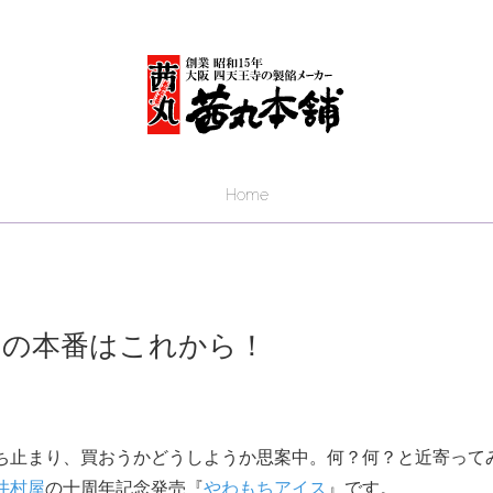
Home
スの本番はこれから！
ち止まり、買おうかどうしようか思案中。何？何？と近寄って
井村屋
の十周年記念発売『
やわもちアイス
』です。