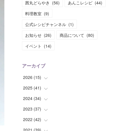
茜丸どらやき
(
56
)
あんこレシピ
(
44
)
料理教室
(
9
)
公式レシピチャンネル
(
1
)
お知らせ
(
26
)
商品について
(
80
)
イベント
(
14
)
アーカイブ
2026
(
15
)
2025
(
41
(
1
)
)
(
2
)
2024
(
34
(
1
)
)
(
2
)
(
2
)
2023
(
37
(
3
)
)
(
1
)
(
4
)
(
2
)
2022
(
42
(
4
)
)
(
2
)
(
2
)
(
2
)
(
3
)
2021
(
39
(
5
)
)