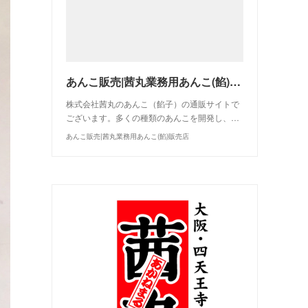
あんこ販売|茜丸業務用あんこ(餡)販売店
株式会社茜丸のあんこ（餡子）の通販サイトで
ございます。多くの種類のあんこを開発し、…
あんこ販売|茜丸業務用あんこ(餡)販売店