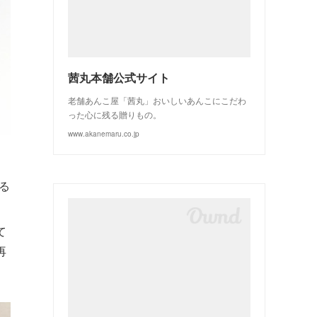
(
3
)
(
2
)
茜丸本舗公式サイト
老舗あんこ屋「茜丸」おいしいあんこにこだわ
った心に残る贈りもの。
www.akanemaru.co.jp
。
る
て
再