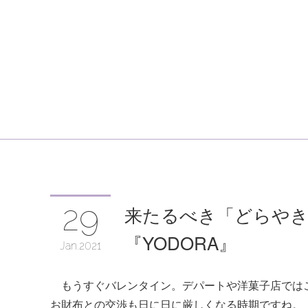
29
来たるべき「どらや
『YODORA』
Jan
2021
もうすぐバレンタイン。デパートや洋菓子店では
お財布との交渉も日に日に厳しくなる時期ですね。