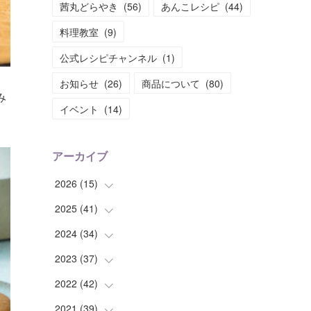
茜丸どらやき
(
56
)
あんこレシピ
(
44
)
料理教室
(
9
)
公式レシピチャンネル
(
1
)
お知らせ
(
26
)
商品について
(
80
)
み
イベント
(
14
)
アーカイブ
2026
(
15
)
2025
(
41
(
1
)
)
(
2
)
2024
(
34
(
1
)
)
(
2
)
(
2
)
2023
(
37
(
3
)
)
(
1
)
(
4
)
(
2
)
2022
(
42
(
4
)
)
(
2
)
(
2
)
(
2
)
(
3
)
2021
(
39
(
5
)
)