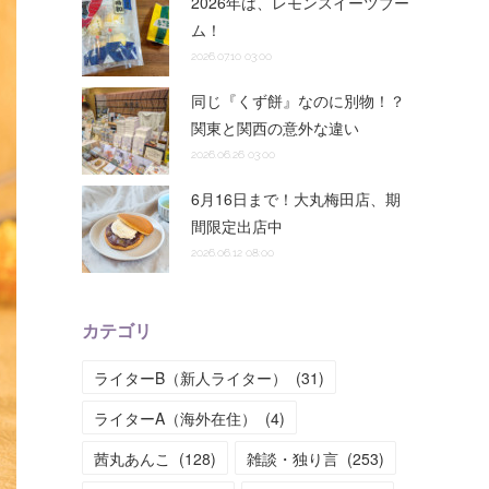
2026年は、レモンスイーツブー
ム！
2026.07.10 03:00
同じ『くず餅』なのに別物！？
関東と関西の意外な違い
2026.06.26 03:00
6月16日まで！大丸梅田店、期
間限定出店中
2026.06.12 08:00
カテゴリ
ライターB（新人ライター）
(
31
)
ライターA（海外在住）
(
4
)
茜丸あんこ
(
128
)
雑談・独り言
(
253
)