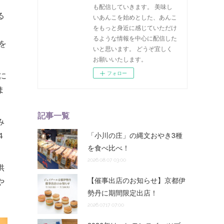
も配信していきます。 美味し
る
いあんこを始めとした、あんこ
をもっと身近に感じていただけ
るような情報を中心に配信した
を
いと思います。 どうぞ宜しく
お願いいたします。
に
フォロー
ま
記事一覧
み
４
「小川の庄」の縄文おやき3種
を食べ比べ！
2026.08.07 03:00
供
【催事出店のお知らせ】京都伊
や
勢丹に期間限定出店！
2026.07.17 07:00