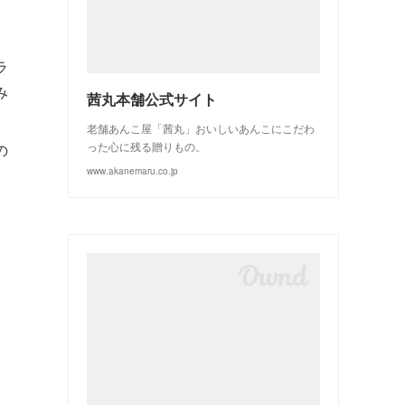
(
3
)
(
2
)
ラ
み
茜丸本舗公式サイト
老舗あんこ屋「茜丸」おいしいあんこにこだわ
った心に残る贈りもの。
の
www.akanemaru.co.jp