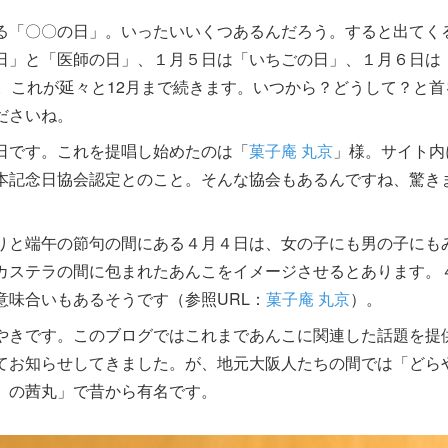
る「〇〇の日」。いったいいくつあるんだろう。すると出てく
日」と「医師の日」、１月５日は「いちごの日」、１月６日は
。これが延々と12月まで続きます。いつから？どうして？と首
ださいね。
日です。これを提唱し始めたのは「
菓子庵 丸京
」様。サイト内
本記念日協会認定とのこと。そんな協会もあるんですね、驚き
りと端午の節句の間にある４月４日は、女の子にも男の子にも
カステラの間に包まれたあんこをイメージさせるとあります。
意味合いもあるそうです（参照URL：
菓子庵 丸京
）。
やきです。このブログではこれまであんこに関連した話題を提
てお知らせしてきました。が、地元大阪人たちの間では「どら
）の茜丸」で昔から有名です。