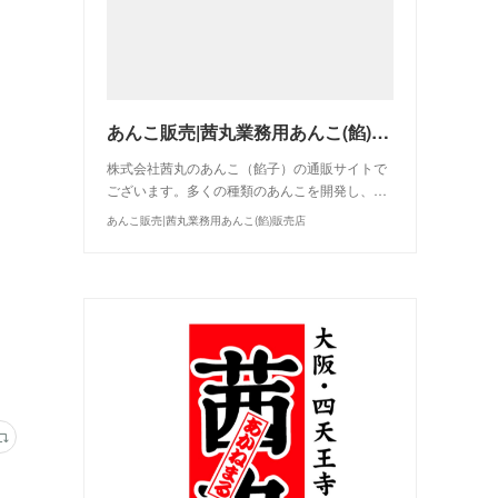
あんこ販売|茜丸業務用あんこ(餡)販売店
株式会社茜丸のあんこ（餡子）の通販サイトで
ございます。多くの種類のあんこを開発し、…
あんこ販売|茜丸業務用あんこ(餡)販売店