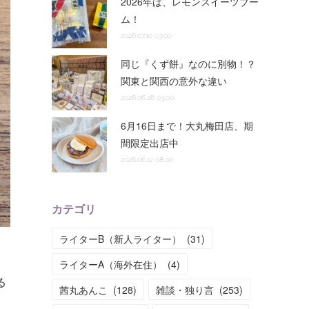
2026年は、レモンスイーツブー
ム！
2026.07.10 03:00
同じ『くず餅』なのに別物！？
関東と関西の意外な違い
2026.06.26 03:00
6月16日まで！大丸梅田店、期
間限定出店中
2026.06.12 08:00
カテゴリ
ライターB（新人ライター）
(
31
)
ライターA（海外在住）
(
4
)
る
茜丸あんこ
(
128
)
雑談・独り言
(
253
)
。