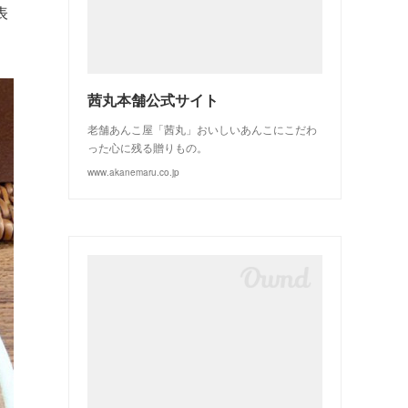
(
3
)
(
2
)
表
茜丸本舗公式サイト
老舗あんこ屋「茜丸」おいしいあんこにこだわ
った心に残る贈りもの。
www.akanemaru.co.jp