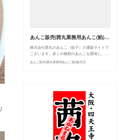
あんこ販売|茜丸業務用あんこ(餡)販売店
株式会社茜丸のあんこ（餡子）の通販サイトで
ございます。多くの種類のあんこを開発し、…
あんこ販売|茜丸業務用あんこ(餡)販売店
り