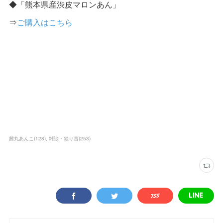
◆「熊本県産渋皮マロンあん」
⇒
ご購入はこちら
茜丸あんこ
(
128
)
雑談・独り言
(
253
)