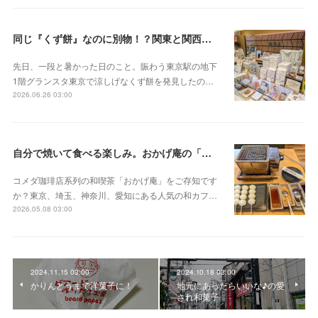
同じ『くず餅』なのに別物！？関東と関西の意外な違い
先日、一段と暑かった日のこと。賑わう東京駅の地下
1階グランスタ東京で涼しげなくず餅を発見したの…
2026.06.26 03:00
自分で焼いて食べる楽しみ。おかげ庵の「だんご三昧」
コメダ珈琲店系列の和喫茶「おかげ庵」をご存知です
か？東京、埼玉、神奈川、愛知にある人気の和カフ…
2026.05.08 03:00
2024.11.15 03:00
2024.10.18 03:00
かりんとうまで洋菓子に！
地元にあったらいいな♪の愛
され和菓子