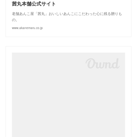
茜丸本舗公式サイト
老舗あんこ屋「茜丸」おいしいあんこにこだわった心に残る贈りも
の。
www.akanemaru.co.jp