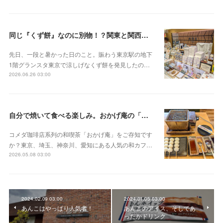
同じ『くず餅』なのに別物！？関東と関西の意外な違い
先日、一段と暑かった日のこと。賑わう東京駅の地下
1階グランスタ東京で涼しげなくず餅を発見したの…
2026.06.26 03:00
自分で焼いて食べる楽しみ。おかげ庵の「だんご三昧」
コメダ珈琲店系列の和喫茶「おかげ庵」をご存知です
か？東京、埼玉、神奈川、愛知にある人気の和カフ…
2026.05.08 03:00
2024.02.09 03:00
2024.01.05 03:00
あんこはやっぱり人気者！
あんこのアイス、そしてあ
ったかドリンク