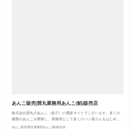
あんこ販売|茜丸業務用あんこ(餡)販売店
株式会社茜丸のあんこ（餡子）の通販サイトでございます。多くの
種類のあんこを開発し、業務用として多くのパン屋さんをはじめ…
あんこ販売|茜丸業務用あんこ(餡)販売店