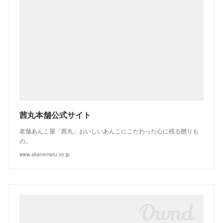
(
3
)
(
2
)
(
3
)
(
2
)
(
1
)
(
4
)
(
2
)
(
3
)
(
2
)
(
4
)
(
3
)
(
2
)
茜丸本舗公式サイト
老舗あんこ屋「茜丸」おいしいあんこにこだわった心に残る贈りも
の。
www.akanemaru.co.jp