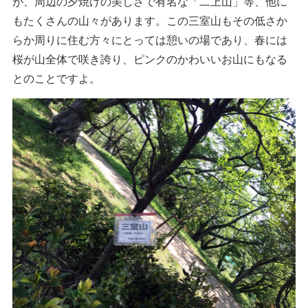
が、周辺の夕焼けの美しさで有名な「二上山」等、他に
もたくさんの山々があります。この三室山もその低さか
らか周りに住む方々にとっては憩いの場であり、春には
桜が山全体で咲き誇り、ピンクのかわいいお山にもなる
とのことですよ。