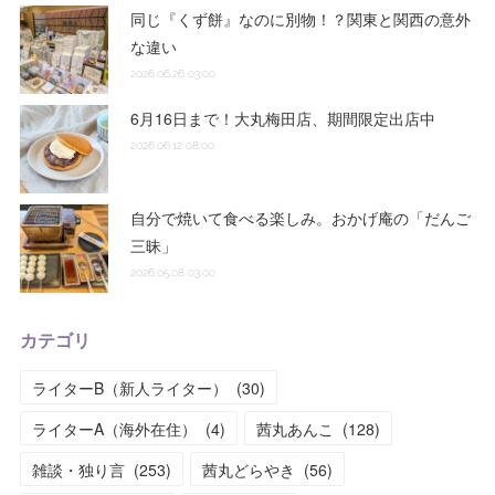
同じ『くず餅』なのに別物！？関東と関西の意外
な違い
2026.06.26 03:00
6月16日まで！大丸梅田店、期間限定出店中
2026.06.12 08:00
自分で焼いて食べる楽しみ。おかげ庵の「だんご
三昧」
2026.05.08 03:00
カテゴリ
ライターB（新人ライター）
(
30
)
ライターA（海外在住）
(
4
)
茜丸あんこ
(
128
)
雑談・独り言
(
253
)
茜丸どらやき
(
56
)