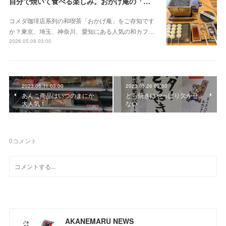
自分で焼いて食べる楽しみ。おかげ庵の「だんご三昧」
コメダ珈琲店系列の和喫茶「おかげ庵」をご存知です
か？東京、埼玉、神奈川、愛知にある人気の和カフ…
2026.05.08 03:00
2023.06.11 03:00
2023.05.26 03:00
あんこ商品はいつのまにか
どら焼きはやっぱり欠かせ
大人気！
ない
0
コメント
AKANEMARU NEWS