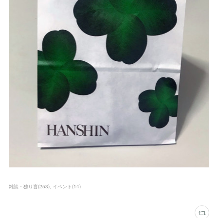
雑談・独り言
(
253
)
イベント
(
14
)