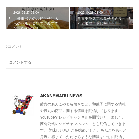
2026.03.27 03:00
2022.10.28 03:00
【催事出店のお知らせ】あ
食祭テラス「和菓子のミラ
べのハルカスにて焼き立て
イ」出展しました！
どらやき実演！
0
コメント
AKANEMARU NEWS
茜丸のあんこやどら焼きなど、和菓子に関する情報
や茜丸の商品に関する情報を配信しております。
YouTubeでレシピチャンネルを開設いたしました。
茜丸公式レシピチャンネルのことも配信していきま
す。 美味しいあんこを始めとした、あんこをもっと
身近に感じていただけるような情報を中心に配信し