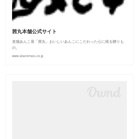
(
3
)
(
2
)
茜丸本舗公式サイト
老舗あんこ屋「茜丸」おいしいあんこにこだわった心に残る贈りも
の。
www.akanemaru.co.jp