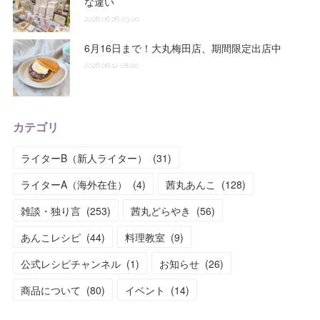
な違い
2026.06.26 03:00
6月16日まで！大丸梅田店、期間限定出店中
2026.06.12 08:00
カテゴリ
ライターB（新人ライター）
(
31
)
ライターA（海外在住）
(
4
)
茜丸あんこ
(
128
)
雑談・独り言
(
253
)
茜丸どらやき
(
56
)
あんこレシピ
(
44
)
料理教室
(
9
)
公式レシピチャンネル
(
1
)
お知らせ
(
26
)
商品について
(
80
)
イベント
(
14
)