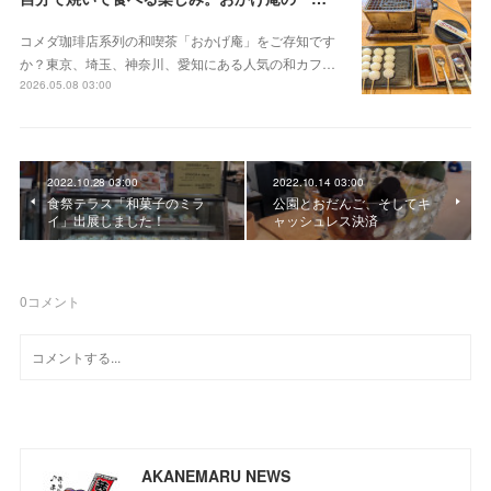
コメダ珈琲店系列の和喫茶「おかげ庵」をご存知です
か？東京、埼玉、神奈川、愛知にある人気の和カフ…
2026.05.08 03:00
2022.10.28 03:00
2022.10.14 03:00
食祭テラス「和菓子のミラ
公園とおだんご、そしてキ
イ」出展しました！
ャッシュレス決済
0
コメント
AKANEMARU NEWS