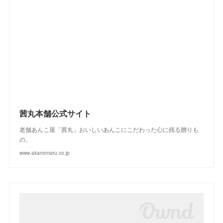
(
2
)
(
3
)
(
2
)
(
1
)
(
4
)
(
2
)
(
3
)
(
2
)
(
4
)
(
3
)
(
2
)
茜丸本舗公式サイト
老舗あんこ屋「茜丸」おいしいあんこにこだわった心に残る贈りも
の。
www.akanemaru.co.jp