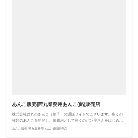
あんこ販売|茜丸業務用あんこ(餡)販売店
株式会社茜丸のあんこ（餡子）の通販サイトでございます。多くの
種類のあんこを開発し、業務用として多くのパン屋さんをはじめ…
あんこ販売|茜丸業務用あんこ(餡)販売店