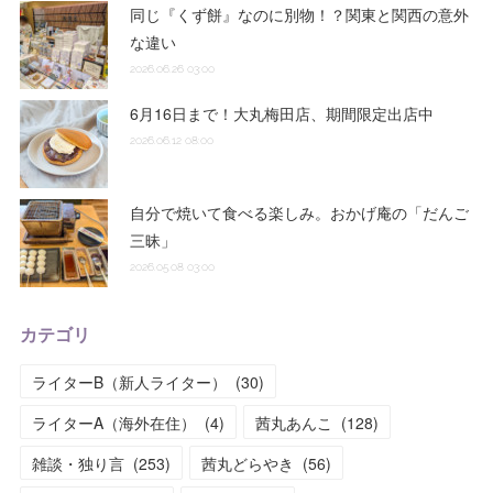
同じ『くず餅』なのに別物！？関東と関西の意外
な違い
2026.06.26 03:00
6月16日まで！大丸梅田店、期間限定出店中
2026.06.12 08:00
自分で焼いて食べる楽しみ。おかげ庵の「だんご
三昧」
2026.05.08 03:00
カテゴリ
ライターB（新人ライター）
(
30
)
ライターA（海外在住）
(
4
)
茜丸あんこ
(
128
)
雑談・独り言
(
253
)
茜丸どらやき
(
56
)