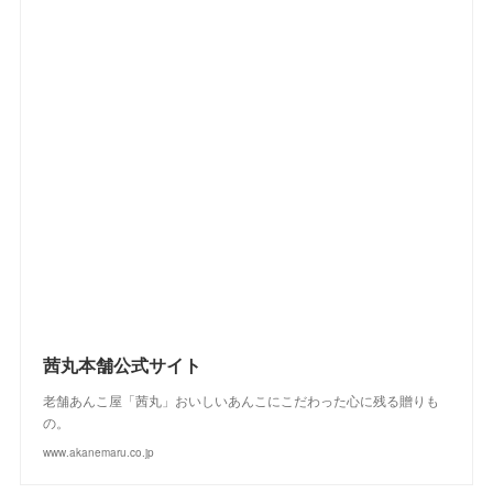
(
2
)
(
2
)
(
4
)
(
4
)
(
2
)
(
2
)
(
2
)
(
1
)
(
2
)
(
3
)
(
4
)
(
5
)
(
4
)
(
2
)
(
4
)
(
3
)
(
2
)
(
3
)
(
2
)
(
1
)
(
4
)
(
2
)
(
3
)
(
2
)
(
4
)
(
3
)
(
2
)
茜丸本舗公式サイト
老舗あんこ屋「茜丸」おいしいあんこにこだわった心に残る贈りも
の。
www.akanemaru.co.jp