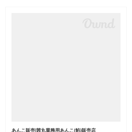
あんこ販売|茜丸業務用あんこ(餡)販売店