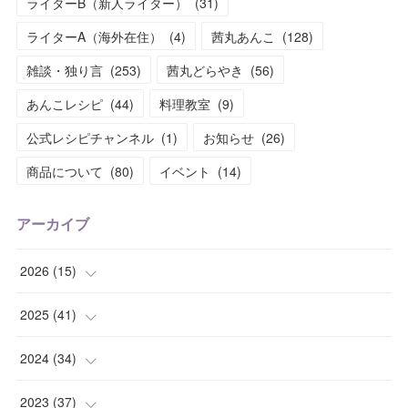
ライターB（新人ライター）
(
31
)
ライターA（海外在住）
(
4
)
茜丸あんこ
(
128
)
雑談・独り言
(
253
)
茜丸どらやき
(
56
)
あんこレシピ
(
44
)
料理教室
(
9
)
公式レシピチャンネル
(
1
)
お知らせ
(
26
)
商品について
(
80
)
イベント
(
14
)
アーカイブ
2026
(
15
)
(
1
)
2025
(
41
)
(
2
)
(
1
)
2024
(
34
)
(
2
)
(
2
)
(
3
)
2023
(
37
)