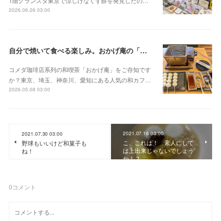
1階グランスタ東京で涼しげなくず餅を発見したの…
2026.06.26 03:00
自分で焼いて食べる楽しみ。おかげ庵の「だんご三昧」
コメダ珈琲店系列の和喫茶「おかげ庵」をご存知です
か？東京、埼玉、神奈川、愛知にある人気の和カフ…
2026.05.08 03:00
2021.07.16 03:00
2021.07.30 03:00
こ、これは！ 素人にして
野球もいいけど和菓子も
は上出来じゃないでしょう
ね！
か！？
0
コメント