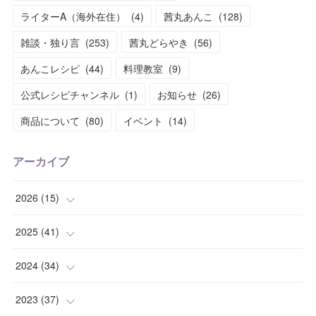
ライターA（海外在住）
(
4
)
茜丸あんこ
(
128
)
雑談・独り言
(
253
)
茜丸どらやき
(
56
)
あんこレシピ
(
44
)
料理教室
(
9
)
公式レシピチャンネル
(
1
)
お知らせ
(
26
)
商品について
(
80
)
イベント
(
14
)
アーカイブ
2026
(
15
)
(
1
)
2025
(
41
)
(
2
)
(
1
)
2024
(
34
)
(
2
)
(
2
)
(
3
)
2023
(
37
)