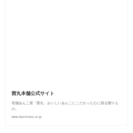
(
1
)
(
2
)
(
3
)
(
4
)
(
5
)
(
4
)
(
2
)
(
4
)
(
3
)
(
2
)
(
3
)
(
2
)
(
1
)
(
4
)
(
2
)
(
3
)
(
2
)
(
4
)
(
3
)
(
2
)
茜丸本舗公式サイト
老舗あんこ屋「茜丸」おいしいあんこにこだわった心に残る贈りも
の。
www.akanemaru.co.jp