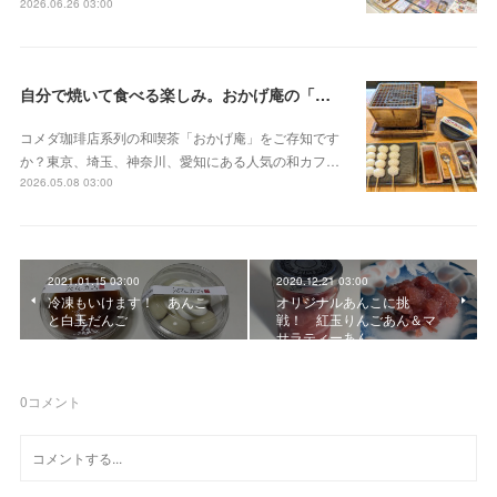
2026.06.26 03:00
自分で焼いて食べる楽しみ。おかげ庵の「だんご三昧」
コメダ珈琲店系列の和喫茶「おかげ庵」をご存知です
か？東京、埼玉、神奈川、愛知にある人気の和カフ…
2026.05.08 03:00
2021.01.15 03:00
2020.12.21 03:00
冷凍もいけます！ あんこ
オリジナルあんこに挑
と白玉だんご
戦！ 紅玉りんごあん＆マ
サラティーあん
0
コメント