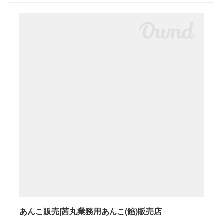
あんこ販売|茜丸業務用あんこ(餡)販売店