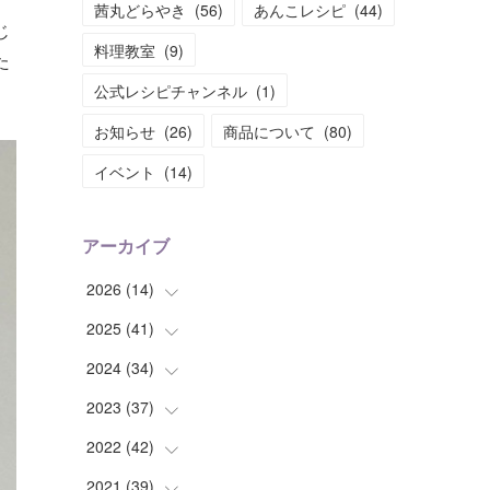
茜丸どらやき
(
56
)
あんこレシピ
(
44
)
じ
料理教室
(
9
)
た
公式レシピチャンネル
(
1
)
お知らせ
(
26
)
商品について
(
80
)
イベント
(
14
)
アーカイブ
2026
(
14
)
2025
(
41
(
2
)
)
(
2
)
2024
(
34
(
1
)
)
(
1
)
(
2
)
2023
(
37
(
3
)
)
(
2
)
(
4
)
(
2
)
2022
(
42
(
4
)
)
(
2
)
(
2
)
(
2
)
(
3
)
2021
(
39
(
5
)
)