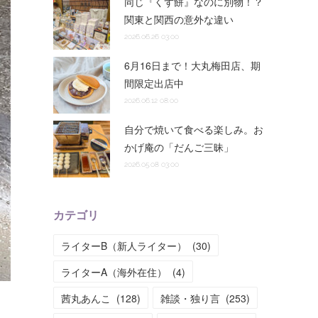
同じ『くず餅』なのに別物！？
関東と関西の意外な違い
2026.06.26 03:00
6月16日まで！大丸梅田店、期
間限定出店中
2026.06.12 08:00
自分で焼いて食べる楽しみ。お
かげ庵の「だんご三昧」
2026.05.08 03:00
カテゴリ
ライターB（新人ライター）
(
30
)
ライターA（海外在住）
(
4
)
茜丸あんこ
(
128
)
雑談・独り言
(
253
)