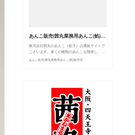
あんこ販売|茜丸業務用あんこ(餡)販売店
株式会社茜丸のあんこ（餡子）の通販サイトで
ございます。多くの種類のあんこを開発し、…
あんこ販売|茜丸業務用あんこ(餡)販売店