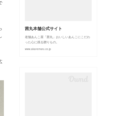
(
3
)
(
2
)
で
っ
茜丸本舗公式サイト
し
老舗あんこ屋「茜丸」おいしいあんこにこだわ
った心に残る贈りもの。
www.akanemaru.co.jp
広