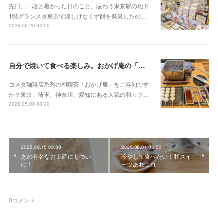
先日、一段と暑かった日のこと。賑わう東京駅の地下
1階グランスタ東京で涼しげなくず餅を発見したの…
2026.06.26 03:00
自分で焼いて食べる楽しみ。おかげ庵の「だんご三昧」
コメダ珈琲店系列の和喫茶「おかげ庵」をご存知です
か？東京、埼玉、神奈川、愛知にある人気の和カフ…
2026.05.08 03:00
2025.08.15 03:00
2025.08.01 03:00
あの有名なお土産にもつい
冷やして食べたい！和スイ
に！
ーツあれこれ
0
コメント