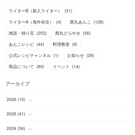
ライターB（新人ライター）
(
31
)
ライターA（海外在住）
(
4
)
茜丸あんこ
(
128
)
雑談・独り言
(
253
)
茜丸どらやき
(
56
)
あんこレシピ
(
44
)
料理教室
(
9
)
公式レシピチャンネル
(
1
)
お知らせ
(
26
)
商品について
(
80
)
イベント
(
14
)
アーカイブ
2026
(
15
)
(
1
)
2025
(
41
)
(
2
)
(
1
)
2024
(
34
)