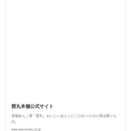
(
2
)
(
2
)
(
4
)
(
4
)
(
2
)
(
2
)
(
2
)
(
1
)
(
2
)
(
3
)
(
4
)
(
5
)
(
4
)
(
2
)
(
4
)
(
3
)
(
2
)
(
3
)
(
2
)
(
1
)
(
4
)
(
2
)
(
3
)
(
2
)
(
4
)
(
3
)
(
2
)
茜丸本舗公式サイト
老舗あんこ屋「茜丸」おいしいあんこにこだわった心に残る贈りも
の。
www.akanemaru.co.jp