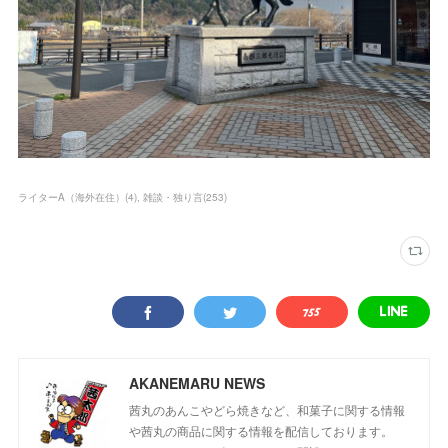
ライターA（海外在住）
(
4
)
雑談・独り言
(
253
)
AKANEMARU NEWS
茜丸のあんこやどら焼きなど、和菓子に関する情報
や茜丸の商品に関する情報を配信しております。