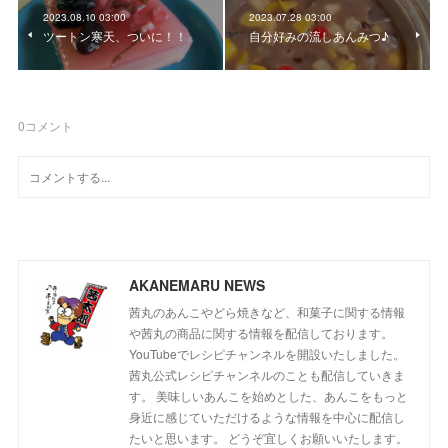
2023.08.10 03:00
2023.07.28 03:00
ツートン寒天、ついに！！
自分好みの流しあんみつ♪
0
コメント
AKANEMARU NEWS
茜丸のあんこやどら焼きなど、和菓子に関する情報
や茜丸の商品に関する情報を配信しております。
YouTubeでレシピチャンネルを開設いたしました。
茜丸公式レシピチャンネルのことも配信していきま
す。 美味しいあんこを始めとした、あんこをもっと
身近に感じていただけるような情報を中心に配信し
たいと思います。 どうぞ宜しくお願いいたします。