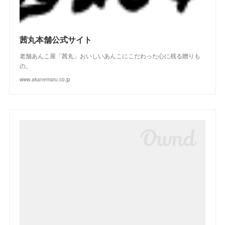
茜丸本舗公式サイト
老舗あんこ屋「茜丸」おいしいあんこにこだわった心に残る贈りも
の。
www.akanemaru.co.jp