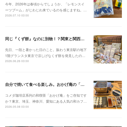
今年、2026年は春頃からでしょうか、「レモンスイ
ーツブーム」がじわじわ来ているのを感じますね。…
2026.07.10 03:00
同じ『くず餅』なのに別物！？関東と関西の意外な違い
先日、一段と暑かった日のこと。賑わう東京駅の地下
1階グランスタ東京で涼しげなくず餅を発見したの…
2026.06.26 03:00
自分で焼いて食べる楽しみ。おかげ庵の「だんご三昧」
コメダ珈琲店系列の和喫茶「おかげ庵」をご存知です
か？東京、埼玉、神奈川、愛知にある人気の和カフ…
2026.05.08 03:00