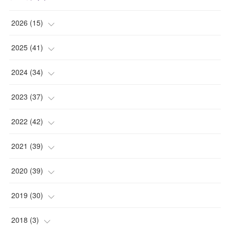
2026
(
15
)
(
1
)
2025
(
41
)
(
2
)
(
1
)
2024
(
34
)
(
2
)
(
2
)
(
3
)
2023
(
37
)
(
1
)
(
4
)
(
2
)
(
4
)
2022
(
42
)
(
2
)
(
2
)
(
2
)
(
3
)
(
5
)
2021
(
39
)
(
2
)
(
5
)
(
4
)
(
2
)
(
4
)
(
4
)
2020
(
39
)
(
2
)
(
4
)
(
4
)
(
5
)
(
4
)
(
4
)
(
4
)
2019
(
30
)
(
3
)
(
4
)
(
2
)
(
2
)
(
4
)
(
3
)
(
2
)
(
3
)
2018
(
3
)