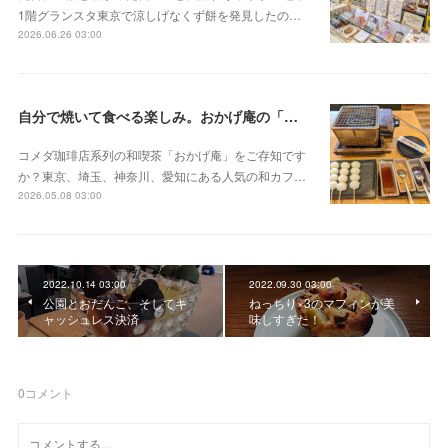
1階グランスタ東京で涼しげなくず餅を発見したの…
2026.06.26 03:00
自分で焼いて食べる楽しみ。おかげ庵の「だんご三昧」
コメダ珈琲店系列の和喫茶「おかげ庵」をご存知です
か？東京、埼玉、神奈川、愛知にある人気の和カフ…
2026.05.08 03:00
2022.10.14 03:00
2022.09.30 03:00
公園とおだんご、そしてキ
ねっちり×3のマフィンが美
ャッシュレス決済
味しすぎた！
0
コメント