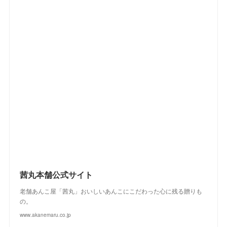
(
2
)
(
2
)
(
4
)
(
4
)
(
2
)
(
2
)
(
2
)
(
1
)
(
2
)
(
3
)
(
4
)
(
5
)
(
4
)
(
2
)
(
4
)
(
3
)
(
2
)
(
3
)
(
2
)
(
1
)
(
4
)
(
2
)
(
3
)
(
2
)
(
4
)
(
3
)
(
2
)
茜丸本舗公式サイト
老舗あんこ屋「茜丸」おいしいあんこにこだわった心に残る贈りも
の。
www.akanemaru.co.jp