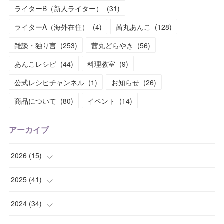
ライターB（新人ライター）
(
31
)
ライターA（海外在住）
(
4
)
茜丸あんこ
(
128
)
雑談・独り言
(
253
)
茜丸どらやき
(
56
)
あんこレシピ
(
44
)
料理教室
(
9
)
公式レシピチャンネル
(
1
)
お知らせ
(
26
)
商品について
(
80
)
イベント
(
14
)
アーカイブ
2026
(
15
)
(
1
)
2025
(
41
)
(
2
)
(
1
)
2024
(
34
)